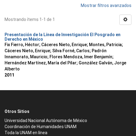
Mostrar filtros avanzados
Mostrando ítems 1-1 de 1
Presentación de la Línea de Investigación El Posgrado en
Derecho en México
Fix Fierro, Héctor
;
Cáceres Nieto, Enrique
;
Montes, Patricia
;
Cáceres Nieto, Enrique
;
Silva Forné, Carlos
;
Padrón
Innamorato, Mauricio
;
Flores Mendoza, Imer Benjamín
;
Hernández Martínez, María del Pilar
;
González Galván, Jorge
Alberto
2011
Otros Sitios
Universidad Nacional Autónoma de México
Coordinación de Humanidades UNAM
Toda la UNAM en línea