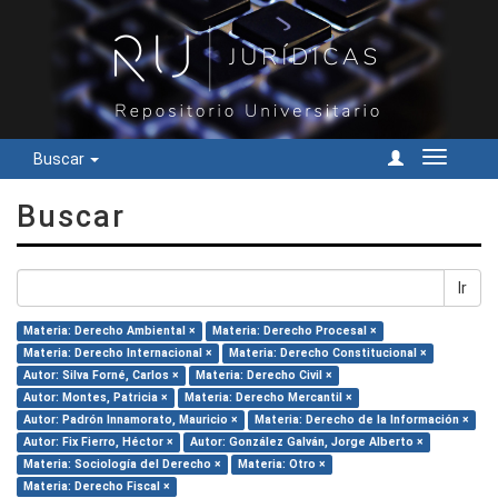
Buscar
Cambiar
navegac
Buscar
Ir
Materia: Derecho Ambiental ×
Materia: Derecho Procesal ×
Materia: Derecho Internacional ×
Materia: Derecho Constitucional ×
Autor: Silva Forné, Carlos ×
Materia: Derecho Civil ×
Autor: Montes, Patricia ×
Materia: Derecho Mercantil ×
Autor: Padrón Innamorato, Mauricio ×
Materia: Derecho de la Información ×
Autor: Fix Fierro, Héctor ×
Autor: González Galván, Jorge Alberto ×
Materia: Sociología del Derecho ×
Materia: Otro ×
Materia: Derecho Fiscal ×