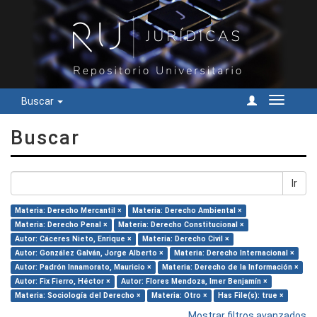
Buscar
Cambiar
navegac
Buscar
Ir
Materia: Derecho Mercantil ×
Materia: Derecho Ambiental ×
Materia: Derecho Penal ×
Materia: Derecho Constitucional ×
Autor: Cáceres Nieto, Enrique ×
Materia: Derecho Civil ×
Autor: González Galván, Jorge Alberto ×
Materia: Derecho Internacional ×
Autor: Padrón Innamorato, Mauricio ×
Materia: Derecho de la Información ×
Autor: Fix Fierro, Héctor ×
Autor: Flores Mendoza, Imer Benjamín ×
Materia: Sociología del Derecho ×
Materia: Otro ×
Has File(s): true ×
Mostrar filtros avanzados