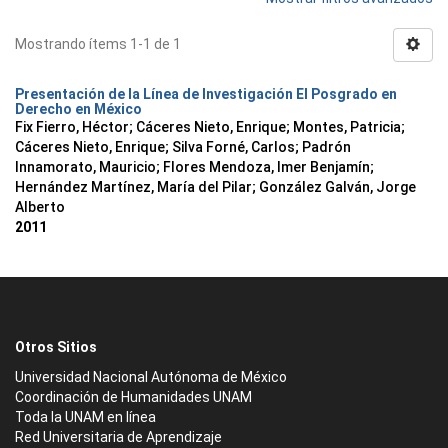
Mostrando ítems 1-1 de 1
Presentación de la Línea de Investigación El Posgrado en
Derecho en México
Fix Fierro, Héctor
;
Cáceres Nieto, Enrique
;
Montes, Patricia
;
Cáceres Nieto, Enrique
;
Silva Forné, Carlos
;
Padrón
Innamorato, Mauricio
;
Flores Mendoza, Imer Benjamín
;
Hernández Martínez, María del Pilar
;
González Galván, Jorge
Alberto
2011
Otros Sitios
Universidad Nacional Autónoma de México
Coordinación de Humanidades UNAM
Toda la UNAM en línea
Red Universitaria de Aprendizaje