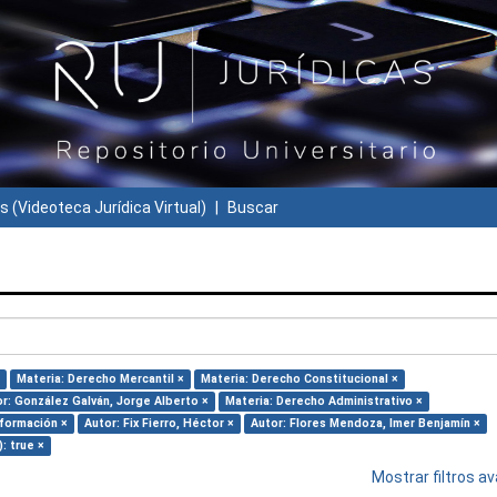
s (Videoteca Jurídica Virtual)
Buscar
Materia: Derecho Mercantil ×
Materia: Derecho Constitucional ×
r: González Galván, Jorge Alberto ×
Materia: Derecho Administrativo ×
nformación ×
Autor: Fix Fierro, Héctor ×
Autor: Flores Mendoza, Imer Benjamín ×
): true ×
Mostrar filtros 