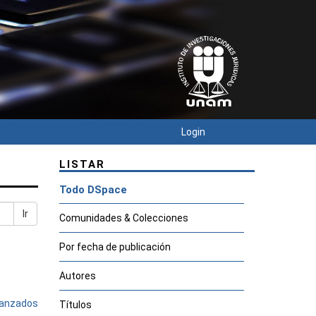
Login
LISTAR
Todo DSpace
Ir
Comunidades & Colecciones
Por fecha de publicación
Autores
avanzados
Títulos