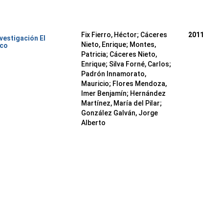
Fix Fierro, Héctor
;
Cáceres
2011
nvestigación El
Nieto, Enrique
;
Montes,
ico
Patricia
;
Cáceres Nieto,
Enrique
;
Silva Forné, Carlos
;
Padrón Innamorato,
Mauricio
;
Flores Mendoza,
Imer Benjamín
;
Hernández
Martínez, María del Pilar
;
González Galván, Jorge
Alberto