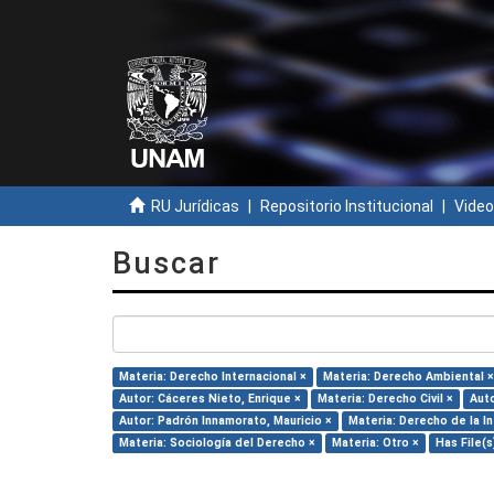
RU Jurídicas
Repositorio Institucional
Video
Buscar
Materia: Derecho Internacional ×
Materia: Derecho Ambiental ×
Autor: Cáceres Nieto, Enrique ×
Materia: Derecho Civil ×
Auto
Autor: Padrón Innamorato, Mauricio ×
Materia: Derecho de la I
Materia: Sociología del Derecho ×
Materia: Otro ×
Has File(s