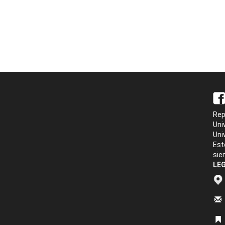
Rep
Uni
Uni
Est
sie
LEG