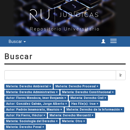
Buscar
Cambiar
navegac
Buscar
Ir
Materia: Derecho Ambiental ×
Materia: Derecho Procesal ×
Materia: Derecho Administrativo ×
Materia: Derecho Constitucional ×
Autor: Flores Mendoza, Imer Benjamín ×
Materia: Derecho Civil ×
Autor: González Galván, Jorge Alberto ×
Has File(s): true ×
Autor: Padrón Innamorato, Mauricio ×
Materia: Derecho de la Información ×
Autor: Fix Fierro, Héctor ×
Materia: Derecho Mercantil ×
Materia: Sociología del Derecho ×
Materia: Otro ×
Materia: Derecho Penal ×