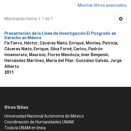
Mostrar filtros avanzados
Mostrando ítems 1-1 de 1
Presentación de la Línea de Investigación El Posgrado en
Derecho en México
Fix Fierro, Héctor
;
Cáceres Nieto, Enrique
;
Montes, Patricia
;
Cáceres Nieto, Enrique
;
Silva Forné, Carlos
;
Padrón
Innamorato, Mauricio
;
Flores Mendoza, Imer Benjamín
;
Hernández Martínez, María del Pilar
;
González Galván, Jorge
Alberto
2011
Otros Sitios
Universidad Nacional Autónoma de México
Coordinación de Humanidades UNAM
Toda la UNAM en línea