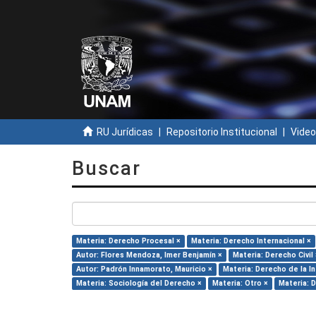
RU Jurídicas
Repositorio Institucional
Video
Buscar
Materia: Derecho Procesal ×
Materia: Derecho Internacional ×
Autor: Flores Mendoza, Imer Benjamín ×
Materia: Derecho Civil 
Autor: Padrón Innamorato, Mauricio ×
Materia: Derecho de la I
Materia: Sociología del Derecho ×
Materia: Otro ×
Materia: 