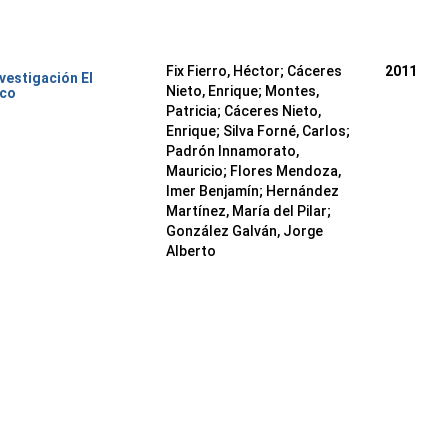
Fix Fierro, Héctor
;
Cáceres
2011
nvestigación El
Nieto, Enrique
;
Montes,
ico
Patricia
;
Cáceres Nieto,
Enrique
;
Silva Forné, Carlos
;
Padrón Innamorato,
Mauricio
;
Flores Mendoza,
Imer Benjamín
;
Hernández
Martínez, María del Pilar
;
González Galván, Jorge
Alberto