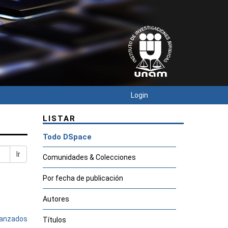
Login
LISTAR
Todo DSpace
Ir
Comunidades & Colecciones
Por fecha de publicación
Autores
avanzados
Títulos