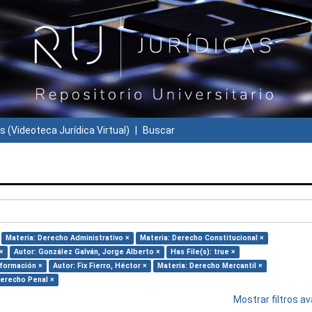
s (Videoteca Jurídica Virtual)
Buscar
Materia: Derecho Administrativo ×
Materia: Derecho Constitucional ×
×
Autor: González Galván, Jorge Alberto ×
Has File(s): true ×
nformación ×
Autor: Fix Fierro, Héctor ×
Materia: Derecho Mercantil ×
Derecho Penal ×
Mostrar filtros 