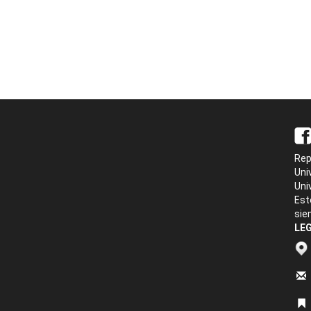
Rep
Uni
Uni
Est
sie
LEG