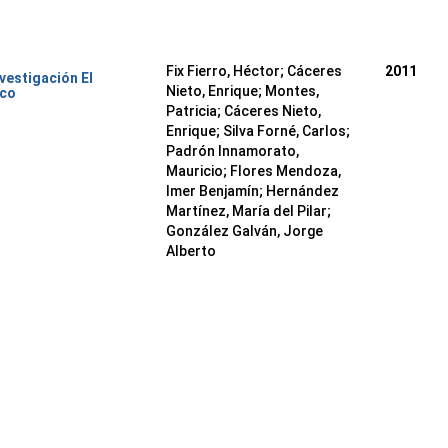
Fix Fierro, Héctor
;
Cáceres
2011
nvestigación El
Nieto, Enrique
;
Montes,
ico
Patricia
;
Cáceres Nieto,
Enrique
;
Silva Forné, Carlos
;
Padrón Innamorato,
Mauricio
;
Flores Mendoza,
Imer Benjamín
;
Hernández
Martínez, María del Pilar
;
González Galván, Jorge
Alberto