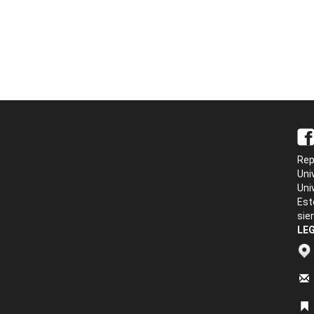
Rep
Uni
Uni
Est
sie
LEG