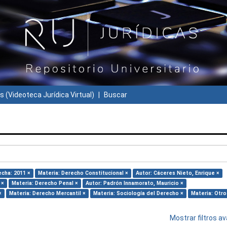
s (Videoteca Jurídica Virtual)
Buscar
echa: 2011 ×
Materia: Derecho Constitucional ×
Autor: Cáceres Nieto, Enrique ×
 ×
Materia: Derecho Penal ×
Autor: Padrón Innamorato, Mauricio ×
×
Materia: Derecho Mercantil ×
Materia: Sociología del Derecho ×
Materia: Otro
Mostrar filtros 