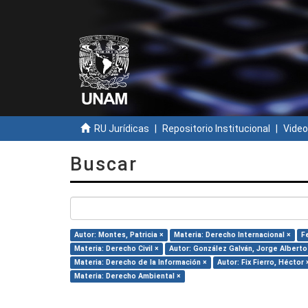
RU Jurídicas
Repositorio Institucional
Video
Buscar
Autor: Montes, Patricia ×
Materia: Derecho Internacional ×
F
Materia: Derecho Civil ×
Autor: González Galván, Jorge Alberto
Materia: Derecho de la Información ×
Autor: Fix Fierro, Héctor 
Materia: Derecho Ambiental ×