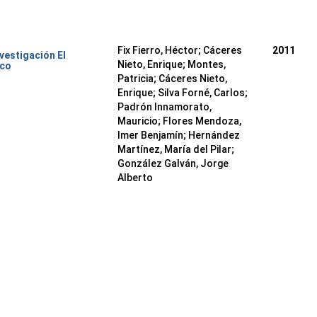
Fix Fierro, Héctor
;
Cáceres
2011
nvestigación El
Nieto, Enrique
;
Montes,
ico
Patricia
;
Cáceres Nieto,
Enrique
;
Silva Forné, Carlos
;
Padrón Innamorato,
Mauricio
;
Flores Mendoza,
Imer Benjamín
;
Hernández
Martínez, María del Pilar
;
González Galván, Jorge
Alberto