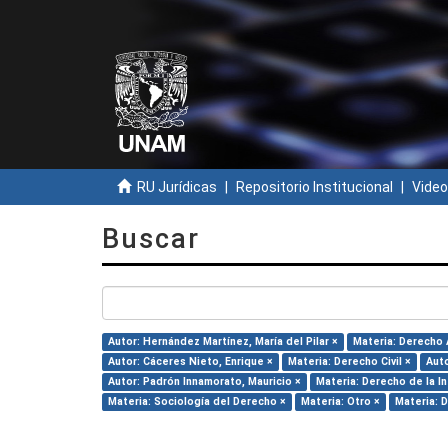
RU Jurídicas
Repositorio Institucional
Video
Buscar
Autor: Hernández Martínez, María del Pilar ×
Materia: Derecho 
Autor: Cáceres Nieto, Enrique ×
Materia: Derecho Civil ×
Auto
Autor: Padrón Innamorato, Mauricio ×
Materia: Derecho de la I
Materia: Sociología del Derecho ×
Materia: Otro ×
Materia: 