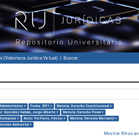
s (Videoteca Jurídica Virtual)
Buscar
Administrativo ×
Fecha: 2011 ×
Materia: Derecho Constitucional ×
r: González Galván, Jorge Alberto ×
Materia: Derecho Penal ×
nformación ×
Autor: Fix Fierro, Héctor ×
Materia: Derecho Mercantil ×
Derecho Ambiental ×
Mostrar filtros 