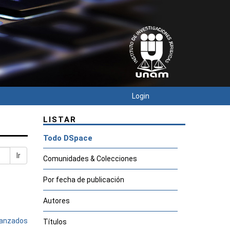
Login
LISTAR
Todo DSpace
Ir
Comunidades & Colecciones
Por fecha de publicación
Autores
avanzados
Títulos