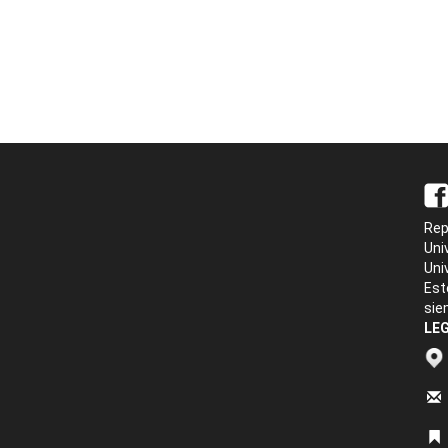
Rep
Uni
Uni
Est
sie
LEG