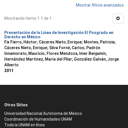
Mostrar filtros avanzados
Mostrando ítems 1-1 de 1
Presentación de la Línea de Investigación El Posgrado en
Derecho en México
Fix Fierro, Héctor
;
Cáceres Nieto, Enrique
;
Montes, Patricia
;
Cáceres Nieto, Enrique
;
Silva Forné, Carlos
;
Padrón
Innamorato, Mauricio
;
Flores Mendoza, Imer Benjamín
;
Hernández Martínez, María del Pilar
;
González Galván, Jorge
Alberto
2011
Otros Sitios
Universidad Nacional Autónoma de México
Coordinación de Humanidades UNAM
Toda la UNAM en línea