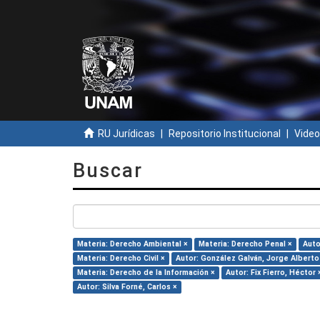
RU Jurídicas
Repositorio Institucional
Video
Buscar
Materia: Derecho Ambiental ×
Materia: Derecho Penal ×
Auto
Materia: Derecho Civil ×
Autor: González Galván, Jorge Alberto
Materia: Derecho de la Información ×
Autor: Fix Fierro, Héctor 
Autor: Silva Forné, Carlos ×