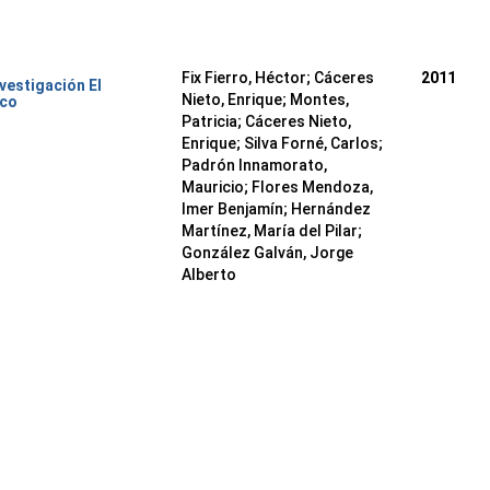
Fix Fierro, Héctor
;
Cáceres
2011
nvestigación El
Nieto, Enrique
;
Montes,
ico
Patricia
;
Cáceres Nieto,
Enrique
;
Silva Forné, Carlos
;
Padrón Innamorato,
Mauricio
;
Flores Mendoza,
Imer Benjamín
;
Hernández
Martínez, María del Pilar
;
González Galván, Jorge
Alberto