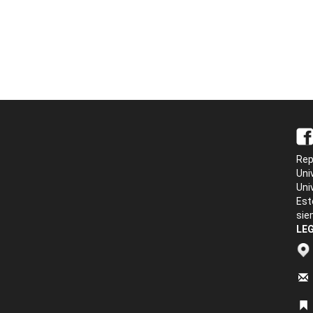
Rep
Uni
Uni
Est
sie
LEG