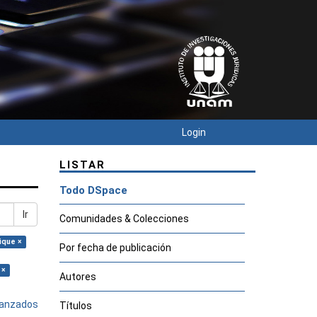
Login
LISTAR
Todo DSpace
Ir
Comunidades & Colecciones
ique ×
Por fecha de publicación
 ×
Autores
avanzados
Títulos