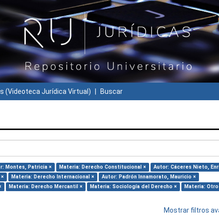
s (Videoteca Jurídica Virtual)
Buscar
r: Montes, Patricia ×
Materia: Derecho Constitucional ×
Autor: Cáceres Nieto, Enr
 ×
Materia: Derecho Internacional ×
Autor: Padrón Innamorato, Mauricio ×
×
Materia: Derecho Mercantil ×
Materia: Sociología del Derecho ×
Materia: Otro
Mostrar filtros 