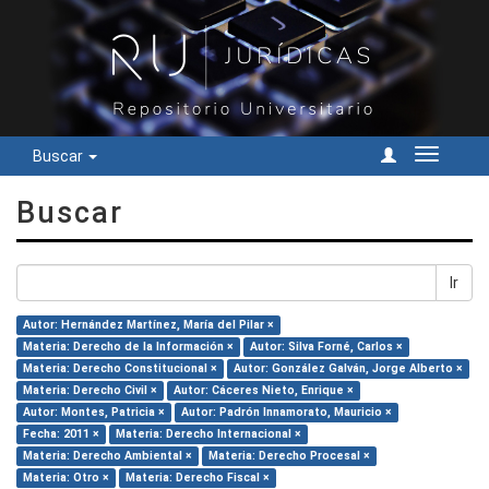
Buscar
Cambiar
navegac
Buscar
Ir
Autor: Hernández Martínez, María del Pilar ×
Materia: Derecho de la Información ×
Autor: Silva Forné, Carlos ×
Materia: Derecho Constitucional ×
Autor: González Galván, Jorge Alberto ×
Materia: Derecho Civil ×
Autor: Cáceres Nieto, Enrique ×
Autor: Montes, Patricia ×
Autor: Padrón Innamorato, Mauricio ×
Fecha: 2011 ×
Materia: Derecho Internacional ×
Materia: Derecho Ambiental ×
Materia: Derecho Procesal ×
Materia: Otro ×
Materia: Derecho Fiscal ×