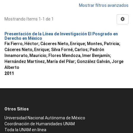
Mostrar filtros avanzados
Mostrando ítems 1-1 de 1
Presentación de la Línea de Investigación El Posgrado en
Derecho en México
Fix Fierro, Héctor
;
Cáceres Nieto, Enrique
;
Montes, Patricia
;
Cáceres Nieto, Enrique
;
Silva Forné, Carlos
;
Padrón
Innamorato, Mauricio
;
Flores Mendoza, Imer Benjamín
;
Hernández Martínez, María del Pilar
;
González Galván, Jorge
Alberto
2011
Otros Sitios
Universidad Nacional Autónoma de México
Coordinación de Humanidades UNAM
Toda la UNAM en línea