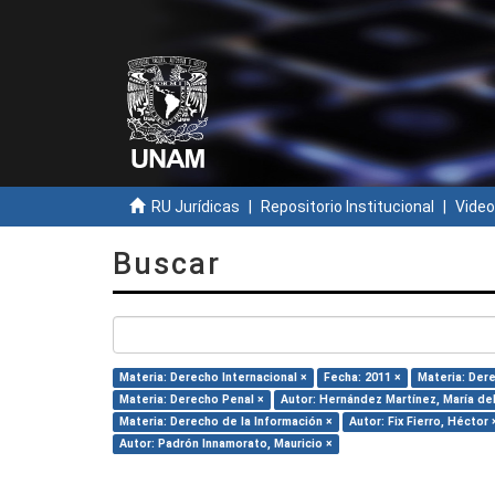
RU Jurídicas
Repositorio Institucional
Video
Buscar
Materia: Derecho Internacional ×
Fecha: 2011 ×
Materia: Dere
Materia: Derecho Penal ×
Autor: Hernández Martínez, María del 
Materia: Derecho de la Información ×
Autor: Fix Fierro, Héctor 
Autor: Padrón Innamorato, Mauricio ×