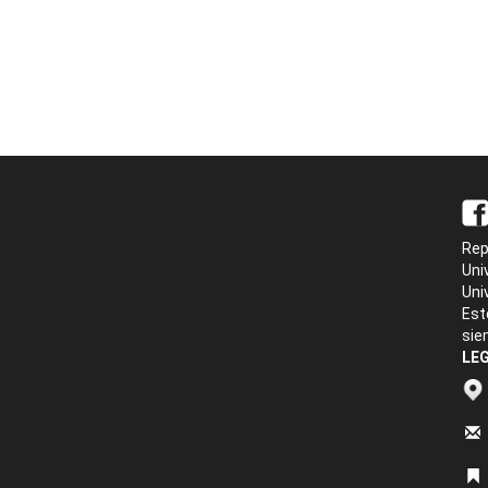
Rep
Uni
Uni
Est
sie
LEG