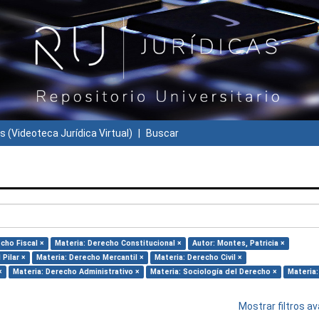
s (Videoteca Jurídica Virtual)
Buscar
cho Fiscal ×
Materia: Derecho Constitucional ×
Autor: Montes, Patricia ×
Pilar ×
Materia: Derecho Mercantil ×
Materia: Derecho Civil ×
×
Materia: Derecho Administrativo ×
Materia: Sociología del Derecho ×
Materia:
Mostrar filtros 