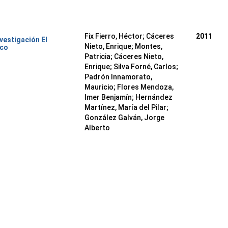
Fix Fierro, Héctor
;
Cáceres
2011
nvestigación El
Nieto, Enrique
;
Montes,
ico
Patricia
;
Cáceres Nieto,
Enrique
;
Silva Forné, Carlos
;
Padrón Innamorato,
Mauricio
;
Flores Mendoza,
Imer Benjamín
;
Hernández
Martínez, María del Pilar
;
González Galván, Jorge
Alberto