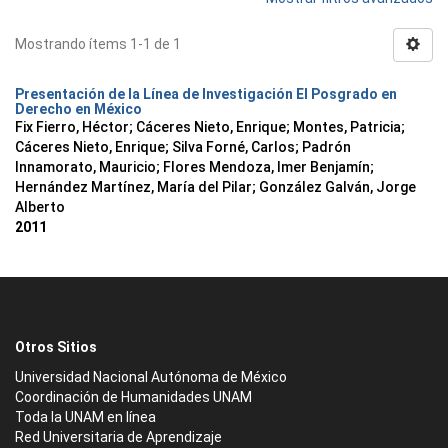
Mostrando ítems 1-1 de 1
Presentación de la Línea de Investigación El Posgrado en
Derecho en México
Fix Fierro, Héctor
;
Cáceres Nieto, Enrique
;
Montes, Patricia
;
Cáceres Nieto, Enrique
;
Silva Forné, Carlos
;
Padrón
Innamorato, Mauricio
;
Flores Mendoza, Imer Benjamín
;
Hernández Martínez, María del Pilar
;
González Galván, Jorge
Alberto
2011
Otros Sitios
Universidad Nacional Autónoma de México
Coordinación de Humanidades UNAM
Toda la UNAM en línea
Red Universitaria de Aprendizaje