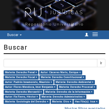
Buscar
Cambiar
navegac
Buscar
Ir
Materia: Derecho Penal ×
Autor: Cáceres Nieto, Enrique ×
Materia: Derecho Fiscal ×
Materia: Derecho Constitucional ×
Autor: Padrón Innamorato, Mauricio ×
Materia: Derecho Ambiental ×
Autor: Flores Mendoza, Imer Benjamín ×
Materia: Derecho Procesal ×
Materia: Derecho Mercantil ×
Materia: Derecho de la Información ×
Autor: Fix Fierro, Héctor ×
Materia: Derecho Administrativo ×
Materia: Sociología del Derecho ×
Materia: Otro ×
Has File(s): true ×
Mostrar filtros avanzados