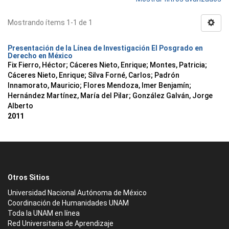
Mostrando ítems 1-1 de 1
Presentación de la Línea de Investigación El Posgrado en
Derecho en México
Fix Fierro, Héctor
;
Cáceres Nieto, Enrique
;
Montes, Patricia
;
Cáceres Nieto, Enrique
;
Silva Forné, Carlos
;
Padrón
Innamorato, Mauricio
;
Flores Mendoza, Imer Benjamín
;
Hernández Martínez, María del Pilar
;
González Galván, Jorge
Alberto
2011
Otros Sitios
Universidad Nacional Autónoma de México
Coordinación de Humanidades UNAM
Toda la UNAM en línea
Red Universitaria de Aprendizaje