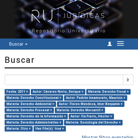
Buscar
Cambiar
navegac
Buscar
Ir
Fecha: 2011 ×
Autor: Cáceres Nieto, Enrique ×
Materia: Derecho Fiscal ×
Materia: Derecho Constitucional ×
Autor: Padrón Innamorato, Mauricio ×
Materia: Derecho Ambiental ×
Autor: Flores Mendoza, Imer Benjamín ×
Materia: Derecho Procesal ×
Materia: Derecho Mercantil ×
Materia: Derecho de la Información ×
Autor: Fix Fierro, Héctor ×
Materia: Derecho Administrativo ×
Materia: Sociología del Derecho ×
Materia: Otro ×
Has File(s): true ×
Mostrar filtros avanzados