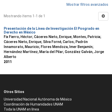
Mostrar filtros avanzados
Mostrando ítems 1-1 de 1
Presentación de la Línea de Investigación El Posgrado en
Derecho en México
Fix Fierro, Héctor
;
Cáceres Nieto, Enrique
;
Montes, Patricia
;
Cáceres Nieto, Enrique
;
Silva Forné, Carlos
;
Padrón
Innamorato, Mauricio
;
Flores Mendoza, Imer Benjamín
;
Hernández Martínez, María del Pilar
;
González Galván, Jorge
Alberto
2011
Otros Sitios
Universidad Nacional Autónoma de México
Coordinación de Humanidades UNAM
Toda la UNAM en línea