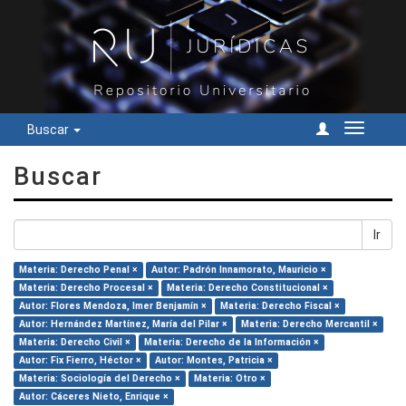
Buscar
Cambiar
navegac
Buscar
Ir
Materia: Derecho Penal ×
Autor: Padrón Innamorato, Mauricio ×
Materia: Derecho Procesal ×
Materia: Derecho Constitucional ×
Autor: Flores Mendoza, Imer Benjamín ×
Materia: Derecho Fiscal ×
Autor: Hernández Martínez, María del Pilar ×
Materia: Derecho Mercantil ×
Materia: Derecho Civil ×
Materia: Derecho de la Información ×
Autor: Fix Fierro, Héctor ×
Autor: Montes, Patricia ×
Materia: Sociología del Derecho ×
Materia: Otro ×
Autor: Cáceres Nieto, Enrique ×