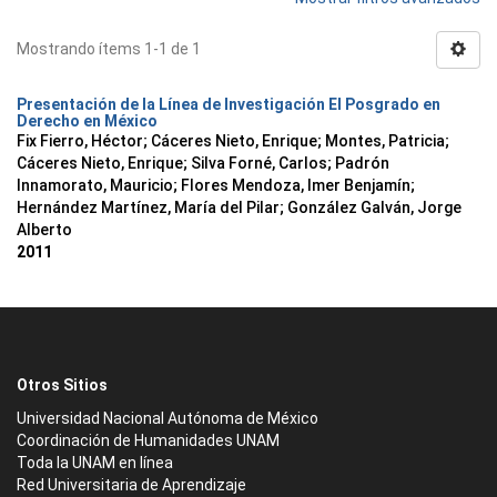
Mostrando ítems 1-1 de 1
Presentación de la Línea de Investigación El Posgrado en
Derecho en México
Fix Fierro, Héctor
;
Cáceres Nieto, Enrique
;
Montes, Patricia
;
Cáceres Nieto, Enrique
;
Silva Forné, Carlos
;
Padrón
Innamorato, Mauricio
;
Flores Mendoza, Imer Benjamín
;
Hernández Martínez, María del Pilar
;
González Galván, Jorge
Alberto
2011
Otros Sitios
Universidad Nacional Autónoma de México
Coordinación de Humanidades UNAM
Toda la UNAM en línea
Red Universitaria de Aprendizaje