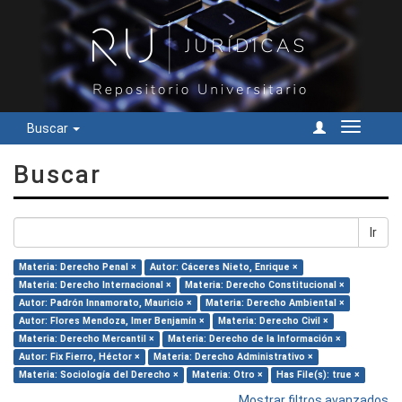
Buscar
Cambiar
navegac
Buscar
Ir
Materia: Derecho Penal ×
Autor: Cáceres Nieto, Enrique ×
Materia: Derecho Internacional ×
Materia: Derecho Constitucional ×
Autor: Padrón Innamorato, Mauricio ×
Materia: Derecho Ambiental ×
Autor: Flores Mendoza, Imer Benjamín ×
Materia: Derecho Civil ×
Materia: Derecho Mercantil ×
Materia: Derecho de la Información ×
Autor: Fix Fierro, Héctor ×
Materia: Derecho Administrativo ×
Materia: Sociología del Derecho ×
Materia: Otro ×
Has File(s): true ×
Mostrar filtros avanzados