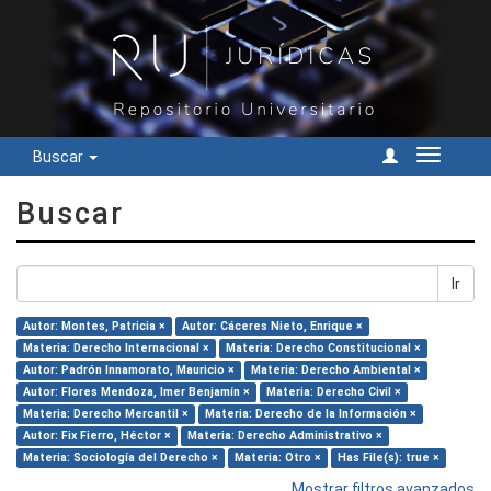
Buscar
Cambiar
navegac
Buscar
Ir
Autor: Montes, Patricia ×
Autor: Cáceres Nieto, Enrique ×
Materia: Derecho Internacional ×
Materia: Derecho Constitucional ×
Autor: Padrón Innamorato, Mauricio ×
Materia: Derecho Ambiental ×
Autor: Flores Mendoza, Imer Benjamín ×
Materia: Derecho Civil ×
Materia: Derecho Mercantil ×
Materia: Derecho de la Información ×
Autor: Fix Fierro, Héctor ×
Materia: Derecho Administrativo ×
Materia: Sociología del Derecho ×
Materia: Otro ×
Has File(s): true ×
Mostrar filtros avanzados