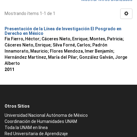
Mostrando ítems 1-1 de 1
Presentación de la Línea de Investigación El Posgrado en
Derecho en México
Fix Fierro, Héctor
;
Cáceres Nieto, Enrique
;
Montes, Patricia
;
Cáceres Nieto, Enrique
;
Silva Forné, Carlos
;
Padrón
Innamorato, Mauricio
;
Flores Mendoza, Imer Benjamín
;
Hernández Martínez, María del Pilar
;
González Galván, Jorge
Alberto
2011
Otros Sitios
Universidad Nacional Autónoma de México
Coordinación de Humanidades UNAM
Toda la UNAM en línea
Red Universitaria de Aprendizaje