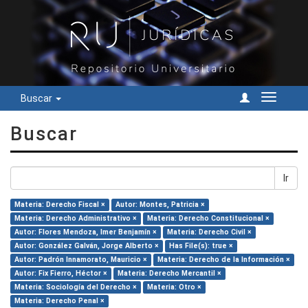
Buscar
Cambiar
navegac
Buscar
Ir
Materia: Derecho Fiscal ×
Autor: Montes, Patricia ×
Materia: Derecho Administrativo ×
Materia: Derecho Constitucional ×
Autor: Flores Mendoza, Imer Benjamín ×
Materia: Derecho Civil ×
Autor: González Galván, Jorge Alberto ×
Has File(s): true ×
Autor: Padrón Innamorato, Mauricio ×
Materia: Derecho de la Información ×
Autor: Fix Fierro, Héctor ×
Materia: Derecho Mercantil ×
Materia: Sociología del Derecho ×
Materia: Otro ×
Materia: Derecho Penal ×