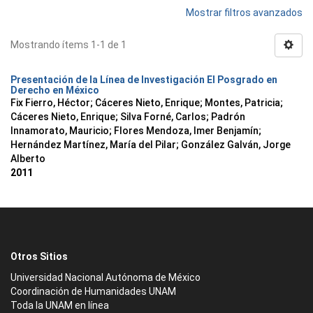
Mostrar filtros avanzados
Mostrando ítems 1-1 de 1
Presentación de la Línea de Investigación El Posgrado en
Derecho en México
Fix Fierro, Héctor
;
Cáceres Nieto, Enrique
;
Montes, Patricia
;
Cáceres Nieto, Enrique
;
Silva Forné, Carlos
;
Padrón
Innamorato, Mauricio
;
Flores Mendoza, Imer Benjamín
;
Hernández Martínez, María del Pilar
;
González Galván, Jorge
Alberto
2011
Otros Sitios
Universidad Nacional Autónoma de México
Coordinación de Humanidades UNAM
Toda la UNAM en línea