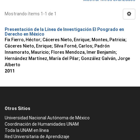
Mostrando ítems 1-1 de 1
Presentación de la Línea de Investigación El Posgrado en
Derecho en México
Fix Fierro, Héctor
;
Cáceres Nieto, Enrique
;
Montes, Patricia
;
Cáceres Nieto, Enrique
;
Silva Forné, Carlos
;
Padrón
Innamorato, Mauricio
;
Flores Mendoza, Imer Benjamín
;
Hernández Martínez, María del Pilar
;
González Galván, Jorge
Alberto
2011
Otros Sitios
Universidad Nacional Autónoma de México
Coordinación de Humanidades UNAM
Toda la UNAM en línea
Red Universitaria de Aprendizaje