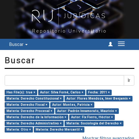
Buscar
Cambiar
navegac
Buscar
Ir
Has File(s): true ×
Autor: Silva Forné, Carlos ×
Fecha: 2011 ×
Materia: Derecho Constitucional ×
Autor: Flores Mendoza, Imer Benjamín ×
Materia: Derecho Fiscal ×
Autor: Montes, Patricia ×
Materia: Derecho Procesal ×
Autor: Padrón Innamorato, Mauricio ×
Materia: Derecho de la Información ×
Autor: Fix Fierro, Héctor ×
Materia: Derecho Administrativo ×
Materia: Sociología del Derecho ×
Materia: Otro ×
Materia: Derecho Mercantil ×
Mostrar filtros avanzados