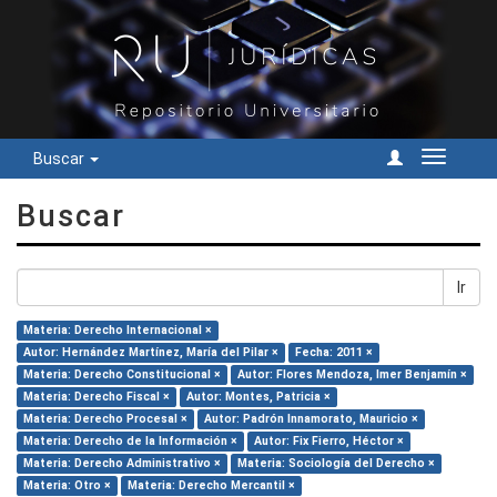
Buscar
Cambiar
navegac
Buscar
Ir
Materia: Derecho Internacional ×
Autor: Hernández Martínez, María del Pilar ×
Fecha: 2011 ×
Materia: Derecho Constitucional ×
Autor: Flores Mendoza, Imer Benjamín ×
Materia: Derecho Fiscal ×
Autor: Montes, Patricia ×
Materia: Derecho Procesal ×
Autor: Padrón Innamorato, Mauricio ×
Materia: Derecho de la Información ×
Autor: Fix Fierro, Héctor ×
Materia: Derecho Administrativo ×
Materia: Sociología del Derecho ×
Materia: Otro ×
Materia: Derecho Mercantil ×