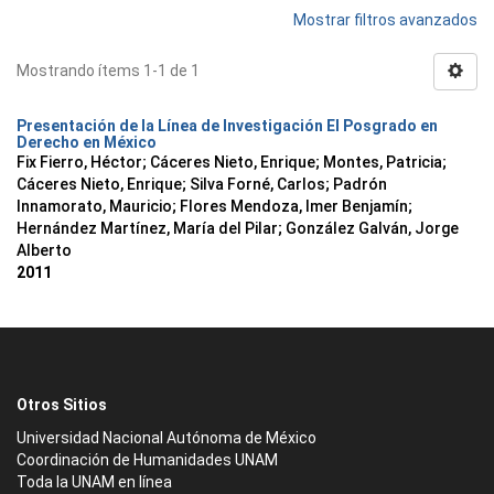
Mostrar filtros avanzados
Mostrando ítems 1-1 de 1
Presentación de la Línea de Investigación El Posgrado en
Derecho en México
Fix Fierro, Héctor
;
Cáceres Nieto, Enrique
;
Montes, Patricia
;
Cáceres Nieto, Enrique
;
Silva Forné, Carlos
;
Padrón
Innamorato, Mauricio
;
Flores Mendoza, Imer Benjamín
;
Hernández Martínez, María del Pilar
;
González Galván, Jorge
Alberto
2011
Otros Sitios
Universidad Nacional Autónoma de México
Coordinación de Humanidades UNAM
Toda la UNAM en línea