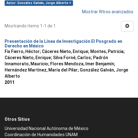
Autor: González Galván, Jorge Alberto ×
Mostrar filtros avanzados
Mostrando ítems 1-1 de 1
Presentación de la Línea de Investigación El Posgrado en
Derecho en México
Fix Fierro, Héctor
;
Cáceres Nieto, Enrique
;
Montes, Patricia
;
Cáceres Nieto, Enrique
;
Silva Forné, Carlos
;
Padrón
Innamorato, Mauricio
;
Flores Mendoza, Imer Benjamín
;
Hernández Martínez, María del Pilar
;
González Galván, Jorge
Alberto
2011
Otros Sitios
Universidad Nacional Autónoma de México
Coordinación de Humanidades UNAM