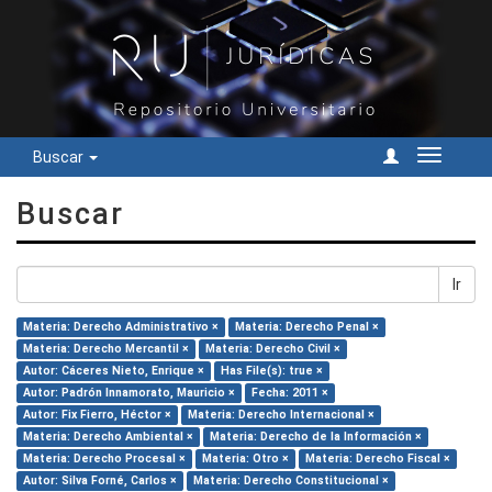
Buscar
Cambiar
navegac
Buscar
Ir
Materia: Derecho Administrativo ×
Materia: Derecho Penal ×
Materia: Derecho Mercantil ×
Materia: Derecho Civil ×
Autor: Cáceres Nieto, Enrique ×
Has File(s): true ×
Autor: Padrón Innamorato, Mauricio ×
Fecha: 2011 ×
Autor: Fix Fierro, Héctor ×
Materia: Derecho Internacional ×
Materia: Derecho Ambiental ×
Materia: Derecho de la Información ×
Materia: Derecho Procesal ×
Materia: Otro ×
Materia: Derecho Fiscal ×
Autor: Silva Forné, Carlos ×
Materia: Derecho Constitucional ×