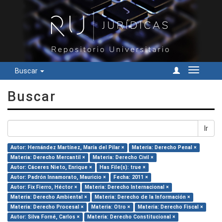
Buscar
Cambiar
navegac
Buscar
Ir
Autor: Hernández Martínez, María del Pilar ×
Materia: Derecho Penal ×
Materia: Derecho Mercantil ×
Materia: Derecho Civil ×
Autor: Cáceres Nieto, Enrique ×
Has File(s): true ×
Autor: Padrón Innamorato, Mauricio ×
Fecha: 2011 ×
Autor: Fix Fierro, Héctor ×
Materia: Derecho Internacional ×
Materia: Derecho Ambiental ×
Materia: Derecho de la Información ×
Materia: Derecho Procesal ×
Materia: Otro ×
Materia: Derecho Fiscal ×
Autor: Silva Forné, Carlos ×
Materia: Derecho Constitucional ×