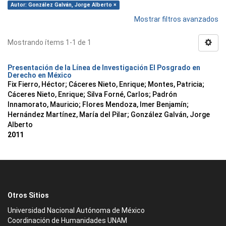
Autor: González Galván, Jorge Alberto ×
Mostrar filtros avanzados
Mostrando ítems 1-1 de 1
Presentación de la Línea de Investigación El Posgrado en
Derecho en México
Fix Fierro, Héctor
;
Cáceres Nieto, Enrique
;
Montes, Patricia
;
Cáceres Nieto, Enrique
;
Silva Forné, Carlos
;
Padrón
Innamorato, Mauricio
;
Flores Mendoza, Imer Benjamín
;
Hernández Martínez, María del Pilar
;
González Galván, Jorge
Alberto
2011
Otros Sitios
Universidad Nacional Autónoma de México
Coordinación de Humanidades UNAM