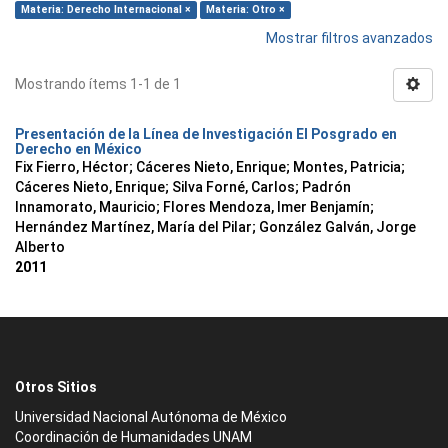
Materia: Derecho Internacional ×
Materia: Otro ×
Mostrar filtros avanzados
Mostrando ítems 1-1 de 1
Presentación de la Línea de Investigación El Posgrado en
Derecho en México
Fix Fierro, Héctor
;
Cáceres Nieto, Enrique
;
Montes, Patricia
;
Cáceres Nieto, Enrique
;
Silva Forné, Carlos
;
Padrón
Innamorato, Mauricio
;
Flores Mendoza, Imer Benjamín
;
Hernández Martínez, María del Pilar
;
González Galván, Jorge
Alberto
2011
Otros Sitios
Universidad Nacional Autónoma de México
Coordinación de Humanidades UNAM