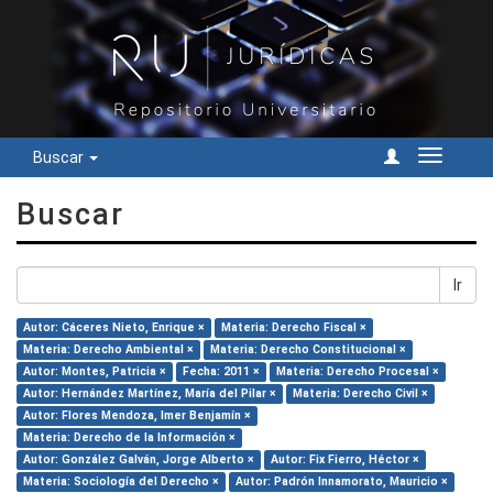
Buscar
Cambiar
navegac
Buscar
Ir
Autor: Cáceres Nieto, Enrique ×
Materia: Derecho Fiscal ×
Materia: Derecho Ambiental ×
Materia: Derecho Constitucional ×
Autor: Montes, Patricia ×
Fecha: 2011 ×
Materia: Derecho Procesal ×
Autor: Hernández Martínez, María del Pilar ×
Materia: Derecho Civil ×
Autor: Flores Mendoza, Imer Benjamín ×
Materia: Derecho de la Información ×
Autor: González Galván, Jorge Alberto ×
Autor: Fix Fierro, Héctor ×
Materia: Sociología del Derecho ×
Autor: Padrón Innamorato, Mauricio ×