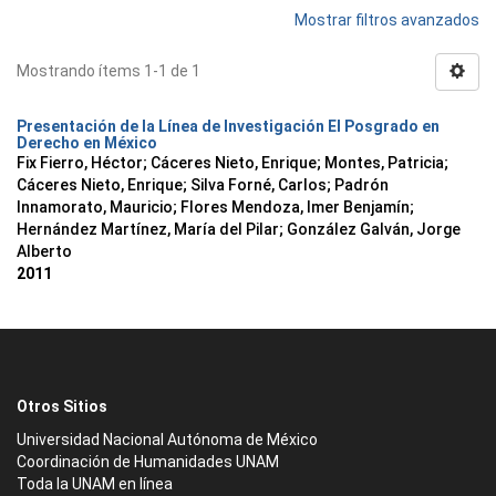
Mostrar filtros avanzados
Mostrando ítems 1-1 de 1
Presentación de la Línea de Investigación El Posgrado en
Derecho en México
Fix Fierro, Héctor
;
Cáceres Nieto, Enrique
;
Montes, Patricia
;
Cáceres Nieto, Enrique
;
Silva Forné, Carlos
;
Padrón
Innamorato, Mauricio
;
Flores Mendoza, Imer Benjamín
;
Hernández Martínez, María del Pilar
;
González Galván, Jorge
Alberto
2011
Otros Sitios
Universidad Nacional Autónoma de México
Coordinación de Humanidades UNAM
Toda la UNAM en línea