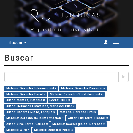
Buscar
Cambiar
navegac
Buscar
Ir
Materia: Derecho Internacional ×
Materia: Derecho Procesal ×
Materia: Derecho Fiscal ×
Materia: Derecho Constitucional ×
Autor: Montes, Patricia ×
Fecha: 2011 ×
Autor: Hernández Martínez, María del Pilar ×
Autor: Cáceres Nieto, Enrique ×
Materia: Derecho Civil ×
Materia: Derecho de la Información ×
Autor: Fix Fierro, Héctor ×
Autor: Silva Forné, Carlos ×
Materia: Sociología del Derecho ×
Materia: Otro ×
Materia: Derecho Penal ×