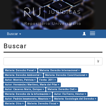
Buscar
Cambiar
navegac
Buscar
Ir
Materia: Derecho Penal ×
Materia: Derecho Internacional ×
Materia: Derecho Ambiental ×
Materia: Derecho Constitucional ×
Autor: Montes, Patricia ×
Fecha: 2011 ×
Autor: Hernández Martínez, María del Pilar ×
Autor: Cáceres Nieto, Enrique ×
Materia: Derecho Civil ×
Materia: Derecho de la Información ×
Autor: Fix Fierro, Héctor ×
Autor: Padrón Innamorato, Mauricio ×
Materia: Sociología del Derecho ×
Materia: Otro ×
Materia: Derecho Fiscal ×