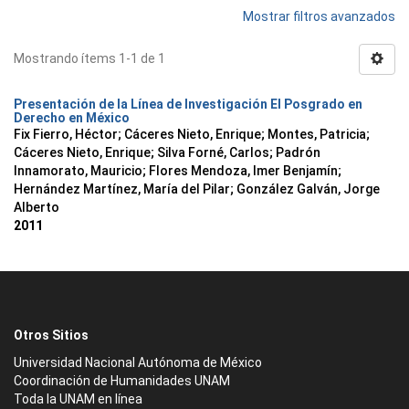
Mostrar filtros avanzados
Mostrando ítems 1-1 de 1
Presentación de la Línea de Investigación El Posgrado en
Derecho en México
Fix Fierro, Héctor
;
Cáceres Nieto, Enrique
;
Montes, Patricia
;
Cáceres Nieto, Enrique
;
Silva Forné, Carlos
;
Padrón
Innamorato, Mauricio
;
Flores Mendoza, Imer Benjamín
;
Hernández Martínez, María del Pilar
;
González Galván, Jorge
Alberto
2011
Otros Sitios
Universidad Nacional Autónoma de México
Coordinación de Humanidades UNAM
Toda la UNAM en línea