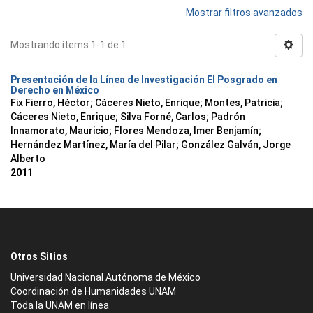
Mostrar filtros avanzados
Mostrando ítems 1-1 de 1
Presentación de la Línea de Investigación El Posgrado en
Derecho en México
Fix Fierro, Héctor
;
Cáceres Nieto, Enrique
;
Montes, Patricia
;
Cáceres Nieto, Enrique
;
Silva Forné, Carlos
;
Padrón
Innamorato, Mauricio
;
Flores Mendoza, Imer Benjamín
;
Hernández Martínez, María del Pilar
;
González Galván, Jorge
Alberto
2011
Otros Sitios
Universidad Nacional Autónoma de México
Coordinación de Humanidades UNAM
Toda la UNAM en línea