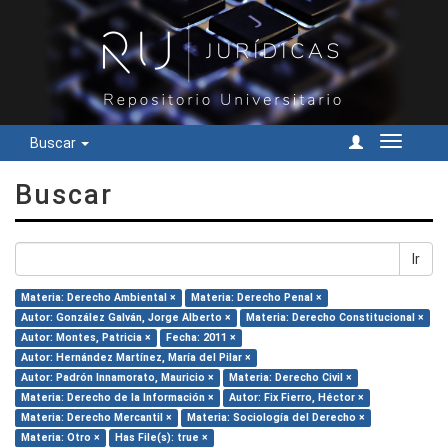
Buscar
Cambiar
navegac
Buscar
Ir
Materia: Derecho Ambiental ×
Materia: Derecho Penal ×
Autor: González Galván, Jorge Alberto ×
Materia: Derecho Constitucional ×
Autor: Montes, Patricia ×
Fecha: 2011 ×
Autor: Hernández Martínez, María del Pilar ×
Autor: Padrón Innamorato, Mauricio ×
Materia: Derecho Civil ×
Materia: Derecho de la Información ×
Autor: Fix Fierro, Héctor ×
Materia: Derecho Mercantil ×
Materia: Sociología del Derecho ×
Materia: Otro ×
Has File(s): true ×