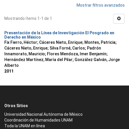
Mostrar filtros avanzados
Mostrando ítems 1-1 de 1
Presentación de la Línea de Investigación El Posgrado en
Derecho en México
Fix Fierro, Héctor
;
Cáceres Nieto, Enrique
;
Montes, Patricia
;
Cáceres Nieto, Enrique
;
Silva Forné, Carlos
;
Padrón
Innamorato, Mauricio
;
Flores Mendoza, Imer Benjamín
;
Hernández Martínez, María del Pilar
;
González Galván, Jorge
Alberto
2011
Otros Sitios
Universidad Nacional Autónoma de México
Coordinación de Humanidades UNAM
Toda la UNAM en línea