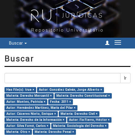
Buscar
Cambiar
navegac
Buscar
Ir
Has File(s): true ×
Autor: González Galván, Jorge Alberto ×
Materia: Derecho Mercantil ×
Materia: Derecho Constitucional ×
Autor: Montes, Patricia ×
Fecha: 2011 ×
Autor: Hernández Martínez, María del Pilar ×
Autor: Cáceres Nieto, Enrique ×
Materia: Derecho Civil ×
Materia: Derecho de la Información ×
Autor: Fix Fierro, Héctor ×
Autor: Silva Forné, Carlos ×
Materia: Sociología del Derecho ×
Materia: Otro ×
Materia: Derecho Penal ×