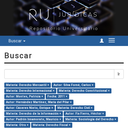
Buscar
Cambiar
navegac
Buscar
Ir
Materia: Derecho Mercantil ×
Autor: Silva Forné, Carlos ×
Materia: Derecho Internacional ×
Materia: Derecho Constitucional ×
Autor: Montes, Patricia ×
Fecha: 2011 ×
Autor: Hernández Martínez, María del Pilar ×
Autor: Cáceres Nieto, Enrique ×
Materia: Derecho Civil ×
Materia: Derecho de la Información ×
Autor: Fix Fierro, Héctor ×
Autor: Padrón Innamorato, Mauricio ×
Materia: Sociología del Derecho ×
Materia: Otro ×
Materia: Derecho Fiscal ×