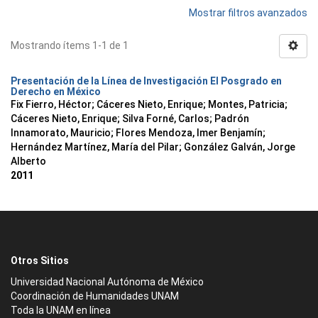
Mostrar filtros avanzados
Mostrando ítems 1-1 de 1
Presentación de la Línea de Investigación El Posgrado en
Derecho en México
Fix Fierro, Héctor
;
Cáceres Nieto, Enrique
;
Montes, Patricia
;
Cáceres Nieto, Enrique
;
Silva Forné, Carlos
;
Padrón
Innamorato, Mauricio
;
Flores Mendoza, Imer Benjamín
;
Hernández Martínez, María del Pilar
;
González Galván, Jorge
Alberto
2011
Otros Sitios
Universidad Nacional Autónoma de México
Coordinación de Humanidades UNAM
Toda la UNAM en línea