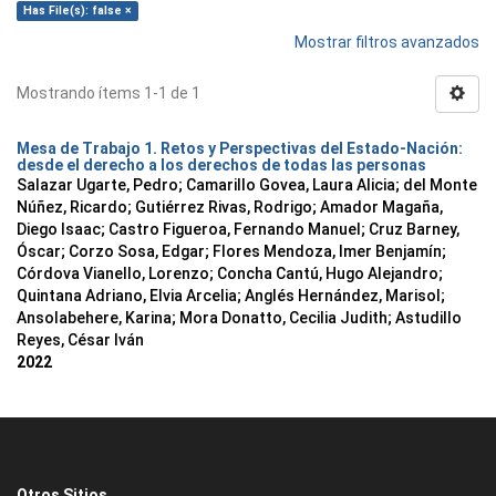
Has File(s): false ×
Mostrar filtros avanzados
Mostrando ítems 1-1 de 1
Mesa de Trabajo 1. Retos y Perspectivas del Estado-Nación:
desde el derecho a los derechos de todas las personas
Salazar Ugarte, Pedro
;
Camarillo Govea, Laura Alicia
;
del Monte
Núñez, Ricardo
;
Gutiérrez Rivas, Rodrigo
;
Amador Magaña,
Diego Isaac
;
Castro Figueroa, Fernando Manuel
;
Cruz Barney,
Óscar
;
Corzo Sosa, Edgar
;
Flores Mendoza, Imer Benjamín
;
Córdova Vianello, Lorenzo
;
Concha Cantú, Hugo Alejandro
;
Quintana Adriano, Elvia Arcelia
;
Anglés Hernández, Marisol
;
Ansolabehere, Karina
;
Mora Donatto, Cecilia Judith
;
Astudillo
Reyes, César Iván
2022
Otros Sitios