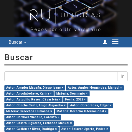
Buscar
Cambiar
navegac
Buscar
Ir
Autor: Amador Magaña, Diego Isaac ×
Autor: Anglés Hernández, Marisol ×
Autor: Ansolabehere, Karina ×
Materia: Seminario ×
Autor: Astudillo Reyes, César Iván ×
Fecha: 2022 ×
Autor: Concha Cantú, Hugo Alejandro ×
Autor: Corzo Sosa, Edgar ×
Materia: Derechos Humanos ×
Materia: Derecho Internacional ×
Autor: Córdova Vianello, Lorenzo ×
Autor: Castro Figueroa, Fernando Manuel ×
Autor: Gutiérrez Rivas, Rodrigo ×
Autor: Salazar Ugarte, Pedro ×