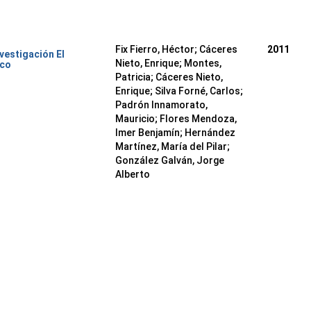
Fix Fierro, Héctor
;
Cáceres
2011
nvestigación El
Nieto, Enrique
;
Montes,
ico
Patricia
;
Cáceres Nieto,
Enrique
;
Silva Forné, Carlos
;
Padrón Innamorato,
Mauricio
;
Flores Mendoza,
Imer Benjamín
;
Hernández
Martínez, María del Pilar
;
González Galván, Jorge
Alberto