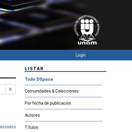
Login
LISTAR
Todo DSpace
Ir
Comunidades & Colecciones
Por fecha de publicación
Autores
avanzados
Títulos