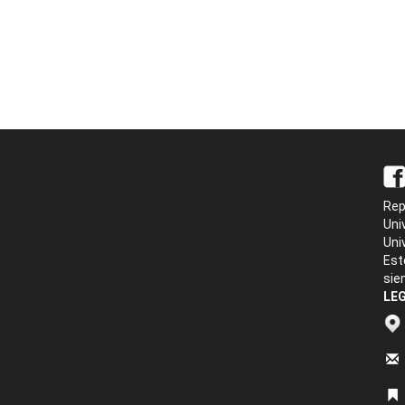
Rep
Uni
Uni
Est
sie
LEG