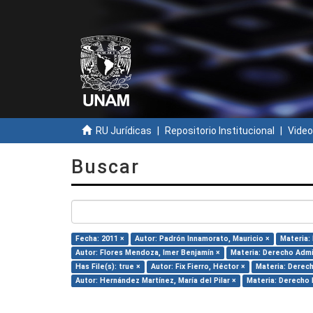
RU Jurídicas
Repositorio Institucional
Video
Buscar
Fecha: 2011 ×
Autor: Padrón Innamorato, Mauricio ×
Materia:
Autor: Flores Mendoza, Imer Benjamín ×
Materia: Derecho Admi
Has File(s): true ×
Autor: Fix Fierro, Héctor ×
Materia: Derech
Autor: Hernández Martínez, María del Pilar ×
Materia: Derecho 