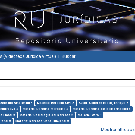
s (Videoteca Jurídica Virtual)
Buscar
 Derecho Ambiental ×
Materia: Derecho Civil ×
Autor: Cáceres Nieto, Enrique ×
nistrativo ×
Materia: Derecho Mercantil ×
Materia: Derecho de la Información ×
o Fiscal ×
Materia: Sociología del Derecho ×
Materia: Otro ×
Penal ×
Materia: Derecho Constitucional ×
Mostrar filtros 