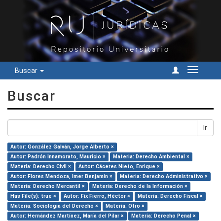
Buscar
Cambiar
navegac
Buscar
Ir
Autor: González Galván, Jorge Alberto ×
Autor: Padrón Innamorato, Mauricio ×
Materia: Derecho Ambiental ×
Materia: Derecho Civil ×
Autor: Cáceres Nieto, Enrique ×
Autor: Flores Mendoza, Imer Benjamín ×
Materia: Derecho Administrativo ×
Materia: Derecho Mercantil ×
Materia: Derecho de la Información ×
Has File(s): true ×
Autor: Fix Fierro, Héctor ×
Materia: Derecho Fiscal ×
Materia: Sociología del Derecho ×
Materia: Otro ×
Autor: Hernández Martínez, María del Pilar ×
Materia: Derecho Penal ×