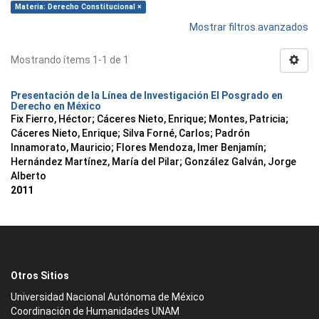
Materia: Derecho Constitucional ×
Mostrar filtros avanzados
Mostrando ítems 1-1 de 1
Presentación de la Línea de Investigación El Posgrado en
Derecho en México
Fix Fierro, Héctor
;
Cáceres Nieto, Enrique
;
Montes, Patricia
;
Cáceres Nieto, Enrique
;
Silva Forné, Carlos
;
Padrón
Innamorato, Mauricio
;
Flores Mendoza, Imer Benjamín
;
Hernández Martínez, María del Pilar
;
González Galván, Jorge
Alberto
2011
Otros Sitios
Universidad Nacional Autónoma de México
Coordinación de Humanidades UNAM