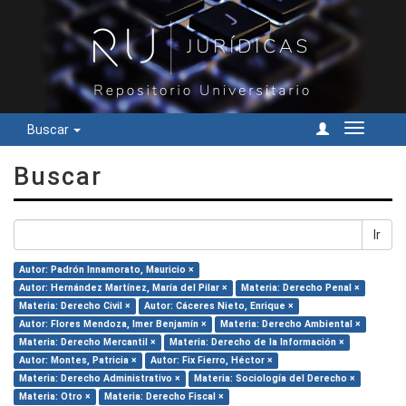
Buscar
Cambiar
navegac
Buscar
Ir
Autor: Padrón Innamorato, Mauricio ×
Autor: Hernández Martínez, María del Pilar ×
Materia: Derecho Penal ×
Materia: Derecho Civil ×
Autor: Cáceres Nieto, Enrique ×
Autor: Flores Mendoza, Imer Benjamín ×
Materia: Derecho Ambiental ×
Materia: Derecho Mercantil ×
Materia: Derecho de la Información ×
Autor: Montes, Patricia ×
Autor: Fix Fierro, Héctor ×
Materia: Derecho Administrativo ×
Materia: Sociología del Derecho ×
Materia: Otro ×
Materia: Derecho Fiscal ×