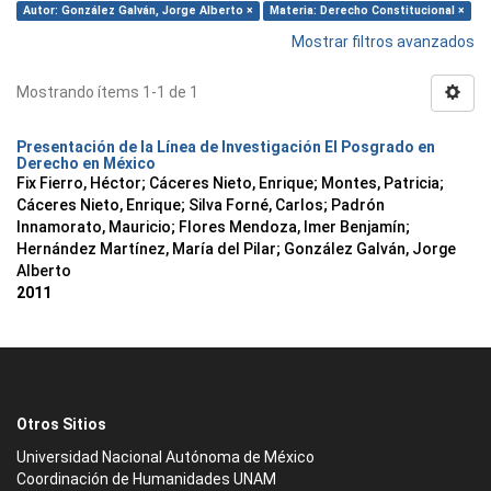
Autor: González Galván, Jorge Alberto ×
Materia: Derecho Constitucional ×
Mostrar filtros avanzados
Mostrando ítems 1-1 de 1
Presentación de la Línea de Investigación El Posgrado en
Derecho en México
Fix Fierro, Héctor
;
Cáceres Nieto, Enrique
;
Montes, Patricia
;
Cáceres Nieto, Enrique
;
Silva Forné, Carlos
;
Padrón
Innamorato, Mauricio
;
Flores Mendoza, Imer Benjamín
;
Hernández Martínez, María del Pilar
;
González Galván, Jorge
Alberto
2011
Otros Sitios
Universidad Nacional Autónoma de México
Coordinación de Humanidades UNAM