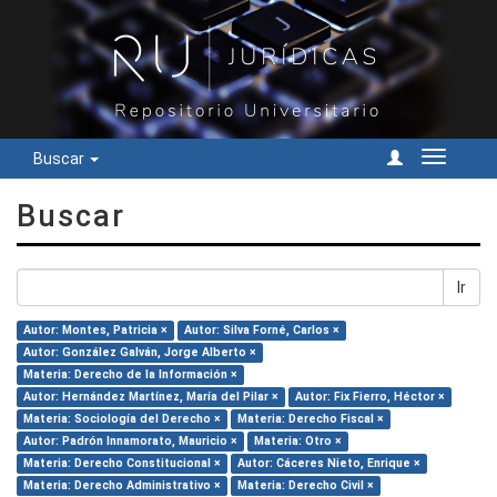
Buscar
Cambiar
navegac
Buscar
Ir
Autor: Montes, Patricia ×
Autor: Silva Forné, Carlos ×
Autor: González Galván, Jorge Alberto ×
Materia: Derecho de la Información ×
Autor: Hernández Martínez, María del Pilar ×
Autor: Fix Fierro, Héctor ×
Materia: Sociología del Derecho ×
Materia: Derecho Fiscal ×
Autor: Padrón Innamorato, Mauricio ×
Materia: Otro ×
Materia: Derecho Constitucional ×
Autor: Cáceres Nieto, Enrique ×
Materia: Derecho Administrativo ×
Materia: Derecho Civil ×