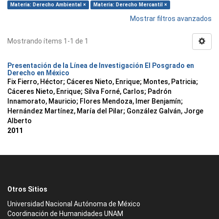
Materia: Derecho Ambiental ×
Materia: Derecho Mercantil ×
Mostrar filtros avanzados
Mostrando ítems 1-1 de 1
Presentación de la Línea de Investigación El Posgrado en
Derecho en México
Fix Fierro, Héctor
;
Cáceres Nieto, Enrique
;
Montes, Patricia
;
Cáceres Nieto, Enrique
;
Silva Forné, Carlos
;
Padrón
Innamorato, Mauricio
;
Flores Mendoza, Imer Benjamín
;
Hernández Martínez, María del Pilar
;
González Galván, Jorge
Alberto
2011
Otros Sitios
Universidad Nacional Autónoma de México
Coordinación de Humanidades UNAM