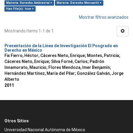
Materia: Derecho Ambiental ×
Materia: Derecho Mercantil ×
Has File(s): true ×
Mostrar filtros avanzados
Mostrando ítems 1-1 de 1
Presentación de la Línea de Investigación El Posgrado en
Derecho en México
Fix Fierro, Héctor
;
Cáceres Nieto, Enrique
;
Montes, Patricia
;
Cáceres Nieto, Enrique
;
Silva Forné, Carlos
;
Padrón
Innamorato, Mauricio
;
Flores Mendoza, Imer Benjamín
;
Hernández Martínez, María del Pilar
;
González Galván, Jorge
Alberto
2011
Otros Sitios
Universidad Nacional Autónoma de México