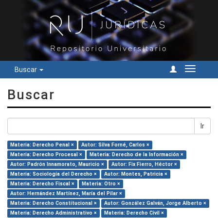
Buscar
Cambiar
navegac
Buscar
Ir
Materia: Derecho Penal ×
Autor: Silva Forné, Carlos ×
Materia: Derecho Procesal ×
Materia: Derecho de la Información ×
Autor: Padrón Innamorato, Mauricio ×
Autor: Fix Fierro, Héctor ×
Materia: Sociología del Derecho ×
Autor: Montes, Patricia ×
Materia: Derecho Fiscal ×
Materia: Otro ×
Autor: Hernández Martínez, María del Pilar ×
Materia: Derecho Constitucional ×
Autor: González Galván, Jorge Alberto ×
Materia: Derecho Administrativo ×
Materia: Derecho Civil ×