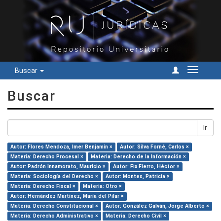
Buscar
Cambiar
navegac
Buscar
Ir
Autor: Flores Mendoza, Imer Benjamín ×
Autor: Silva Forné, Carlos ×
Materia: Derecho Procesal ×
Materia: Derecho de la Información ×
Autor: Padrón Innamorato, Mauricio ×
Autor: Fix Fierro, Héctor ×
Materia: Sociología del Derecho ×
Autor: Montes, Patricia ×
Materia: Derecho Fiscal ×
Materia: Otro ×
Autor: Hernández Martínez, María del Pilar ×
Materia: Derecho Constitucional ×
Autor: González Galván, Jorge Alberto ×
Materia: Derecho Administrativo ×
Materia: Derecho Civil ×