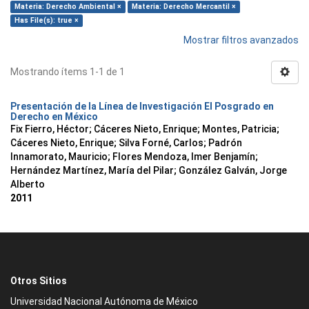
Materia: Derecho Ambiental ×
Materia: Derecho Mercantil ×
Has File(s): true ×
Mostrar filtros avanzados
Mostrando ítems 1-1 de 1
Presentación de la Línea de Investigación El Posgrado en
Derecho en México
Fix Fierro, Héctor
;
Cáceres Nieto, Enrique
;
Montes, Patricia
;
Cáceres Nieto, Enrique
;
Silva Forné, Carlos
;
Padrón
Innamorato, Mauricio
;
Flores Mendoza, Imer Benjamín
;
Hernández Martínez, María del Pilar
;
González Galván, Jorge
Alberto
2011
Otros Sitios
Universidad Nacional Autónoma de México