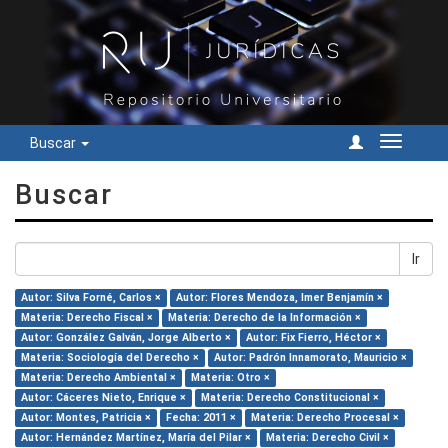
Buscar
Cambiar
navegac
Buscar
Ir
Autor: Silva Forné, Carlos ×
Autor: Flores Mendoza, Imer Benjamín ×
Materia: Derecho Fiscal ×
Materia: Derecho de la Información ×
Autor: González Galván, Jorge Alberto ×
Autor: Fix Fierro, Héctor ×
Materia: Sociología del Derecho ×
Autor: Padrón Innamorato, Mauricio ×
Materia: Derecho Ambiental ×
Materia: Otro ×
Autor: Cáceres Nieto, Enrique ×
Materia: Derecho Constitucional ×
Autor: Montes, Patricia ×
Fecha: 2011 ×
Materia: Derecho Procesal ×
Autor: Hernández Martínez, María del Pilar ×
Materia: Derecho Civil ×