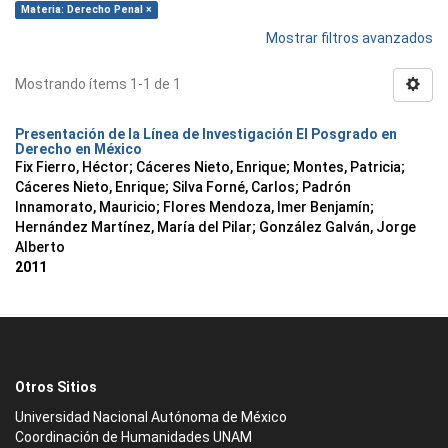
Materia: Derecho Penal ×
Mostrar filtros avanzados
Mostrando ítems 1-1 de 1
Presentación de la Línea de Investigación El Posgrado en
Derecho en México
Fix Fierro, Héctor
;
Cáceres Nieto, Enrique
;
Montes, Patricia
;
Cáceres Nieto, Enrique
;
Silva Forné, Carlos
;
Padrón
Innamorato, Mauricio
;
Flores Mendoza, Imer Benjamín
;
Hernández Martínez, María del Pilar
;
González Galván, Jorge
Alberto
2011
Otros Sitios
Universidad Nacional Autónoma de México
Coordinación de Humanidades UNAM