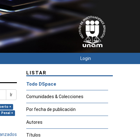
Login
LISTAR
Todo DSpace
Ir
Comunidades & Colecciones
berto ×
Por fecha de publicación
 Penal ×
Autores
avanzados
Títulos