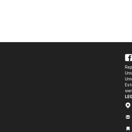
Rep
Uni
Uni
Est
sie
LEG