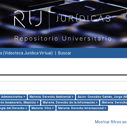
s (Videoteca Jurídica Virtual)
Buscar
 Administrativo ×
Materia: Derecho Ambiental ×
Autor: González Galván, Jorge Al
rón Innamorato, Mauricio ×
Materia: Derecho de la Información ×
Materia: Derecho
ogía del Derecho ×
Materia: Otro ×
Materia: Derecho Internacional ×
Mostrar filtros 