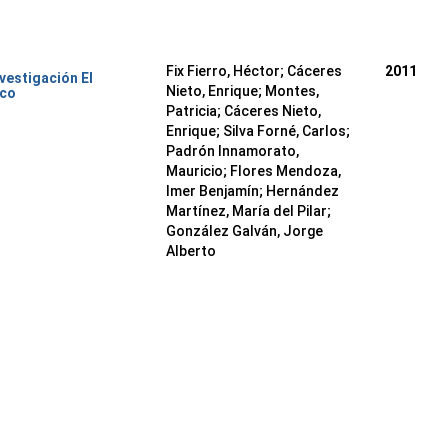
Fix Fierro, Héctor
;
Cáceres
2011
nvestigación El
Nieto, Enrique
;
Montes,
ico
Patricia
;
Cáceres Nieto,
Enrique
;
Silva Forné, Carlos
;
Padrón Innamorato,
Mauricio
;
Flores Mendoza,
Imer Benjamín
;
Hernández
Martínez, María del Pilar
;
González Galván, Jorge
Alberto