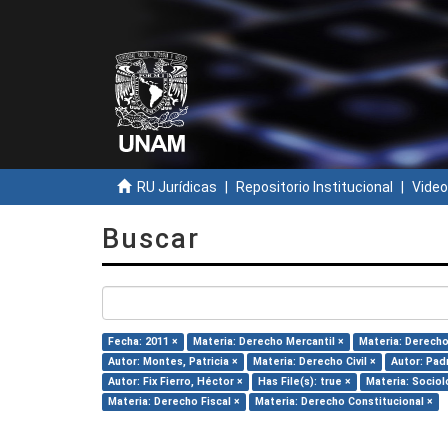
RU Jurídicas
Repositorio Institucional
Video
Buscar
Fecha: 2011 ×
Materia: Derecho Mercantil ×
Materia: Derecho
Autor: Montes, Patricia ×
Materia: Derecho Civil ×
Autor: Pad
Autor: Fix Fierro, Héctor ×
Has File(s): true ×
Materia: Sociol
Materia: Derecho Fiscal ×
Materia: Derecho Constitucional ×