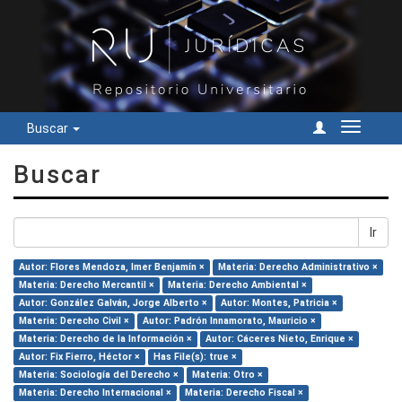
Buscar
Cambiar
navegac
Buscar
Ir
Autor: Flores Mendoza, Imer Benjamín ×
Materia: Derecho Administrativo ×
Materia: Derecho Mercantil ×
Materia: Derecho Ambiental ×
Autor: González Galván, Jorge Alberto ×
Autor: Montes, Patricia ×
Materia: Derecho Civil ×
Autor: Padrón Innamorato, Mauricio ×
Materia: Derecho de la Información ×
Autor: Cáceres Nieto, Enrique ×
Autor: Fix Fierro, Héctor ×
Has File(s): true ×
Materia: Sociología del Derecho ×
Materia: Otro ×
Materia: Derecho Internacional ×
Materia: Derecho Fiscal ×