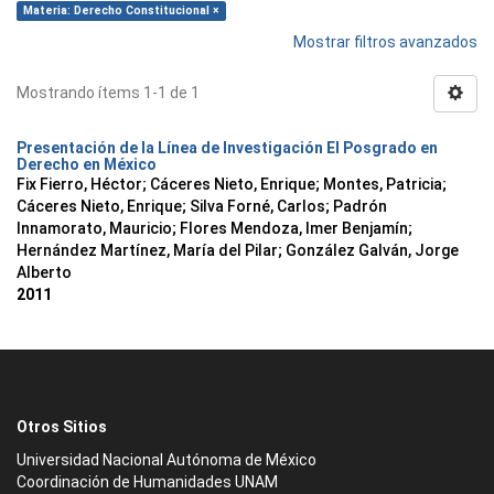
Materia: Derecho Constitucional ×
Mostrar filtros avanzados
Mostrando ítems 1-1 de 1
Presentación de la Línea de Investigación El Posgrado en
Derecho en México
Fix Fierro, Héctor
;
Cáceres Nieto, Enrique
;
Montes, Patricia
;
Cáceres Nieto, Enrique
;
Silva Forné, Carlos
;
Padrón
Innamorato, Mauricio
;
Flores Mendoza, Imer Benjamín
;
Hernández Martínez, María del Pilar
;
González Galván, Jorge
Alberto
2011
Otros Sitios
Universidad Nacional Autónoma de México
Coordinación de Humanidades UNAM