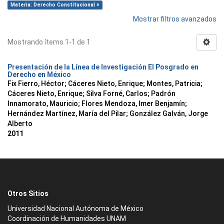
Materia: Derecho Constitucional ×
Mostrar filtros avanzados
Mostrando ítems 1-1 de 1
Presentación de la Línea de Investigación El Posgrado en
Derecho en México
Fix Fierro, Héctor
;
Cáceres Nieto, Enrique
;
Montes, Patricia
;
Cáceres Nieto, Enrique
;
Silva Forné, Carlos
;
Padrón
Innamorato, Mauricio
;
Flores Mendoza, Imer Benjamín
;
Hernández Martínez, María del Pilar
;
González Galván, Jorge
Alberto
2011
Otros Sitios
Universidad Nacional Autónoma de México
Coordinación de Humanidades UNAM