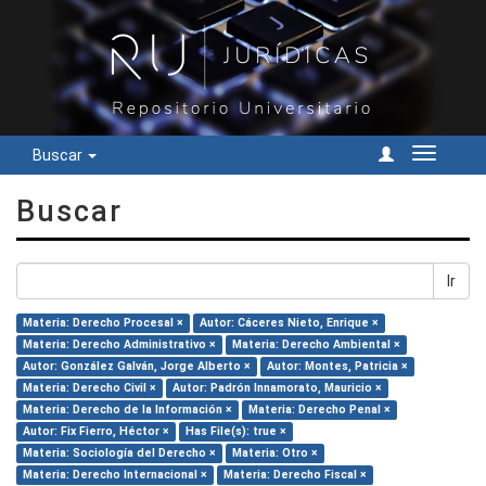
Buscar
Cambiar
navegac
Buscar
Ir
Materia: Derecho Procesal ×
Autor: Cáceres Nieto, Enrique ×
Materia: Derecho Administrativo ×
Materia: Derecho Ambiental ×
Autor: González Galván, Jorge Alberto ×
Autor: Montes, Patricia ×
Materia: Derecho Civil ×
Autor: Padrón Innamorato, Mauricio ×
Materia: Derecho de la Información ×
Materia: Derecho Penal ×
Autor: Fix Fierro, Héctor ×
Has File(s): true ×
Materia: Sociología del Derecho ×
Materia: Otro ×
Materia: Derecho Internacional ×
Materia: Derecho Fiscal ×