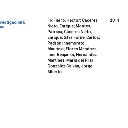
Fix Fierro, Héctor
;
Cáceres
2011
nvestigación El
Nieto, Enrique
;
Montes,
ico
Patricia
;
Cáceres Nieto,
Enrique
;
Silva Forné, Carlos
;
Padrón Innamorato,
Mauricio
;
Flores Mendoza,
Imer Benjamín
;
Hernández
Martínez, María del Pilar
;
González Galván, Jorge
Alberto