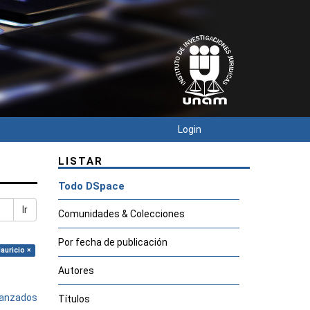
Login
LISTAR
Todo DSpace
Ir
Comunidades & Colecciones
Por fecha de publicación
auricio ×
Autores
avanzados
Títulos