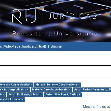
s (Videoteca Jurídica Virtual)
Buscar
Derecho Administrativo ×
Materia: Derecho Constitucional ×
alván, Jorge Alberto ×
Materia: Derecho Ambiental ×
Autor: Padrón Innamorato, M
ón ×
Autor: Fix Fierro, Héctor ×
Autor: Silva Forné, Carlos ×
Derecho Procesal ×
Mostrar filtros 