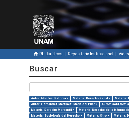
RU Jurídicas
Repositorio Institucional
Video
Buscar
Autor: Montes, Patricia ×
Materia: Derecho Penal ×
Materia: 
Autor: Hernández Martínez, María del Pilar ×
Autor: González G
Materia: Derecho Mercantil ×
Materia: Derecho de la Informaci
Materia: Sociología del Derecho ×
Materia: Otro ×
Materia: 