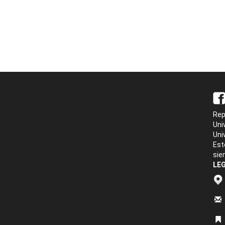
Rep
Uni
Uni
Est
sie
LEG