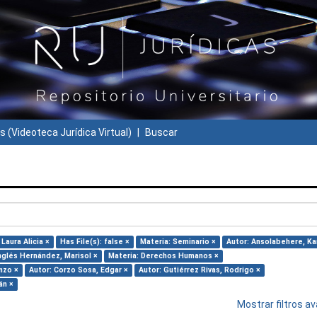
s (Videoteca Jurídica Virtual)
Buscar
Laura Alicia ×
Has File(s): false ×
Materia: Seminario ×
Autor: Ansolabehere, Ka
nglés Hernández, Marisol ×
Materia: Derechos Humanos ×
nzo ×
Autor: Corzo Sosa, Edgar ×
Autor: Gutiérrez Rivas, Rodrigo ×
án ×
Mostrar filtros 