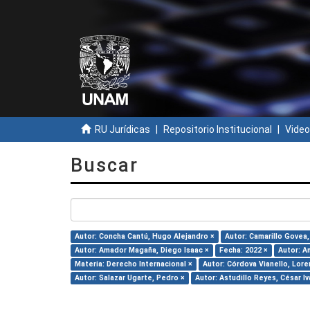
RU Jurídicas
Repositorio Institucional
Video
Buscar
Autor: Concha Cantú, Hugo Alejandro ×
Autor: Camarillo Govea, 
Autor: Amador Magaña, Diego Isaac ×
Fecha: 2022 ×
Autor: A
Materia: Derecho Internacional ×
Autor: Córdova Vianello, Lore
Autor: Salazar Ugarte, Pedro ×
Autor: Astudillo Reyes, César Iv