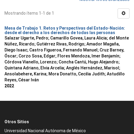
Mostrando ítems 1-1 de 1
Mesa de Trabajo 1. Retos y Perspectivas del Estado-Nación:
desde el derecho a los derechos de todas las personas
Salazar Ugarte, Pedro
;
Camarillo Govea, Laura Alicia
;
del Monte
Núñez, Ricardo
;
Gutiérrez Rivas, Rodrigo
;
Amador Magaña,
Diego Isaac
;
Castro Figueroa, Fernando Manuel
;
Cruz Barney,
Óscar
;
Corzo Sosa, Edgar
;
Flores Mendoza, Imer Benjamín
;
Córdova Vianello, Lorenzo
;
Concha Cantú, Hugo Alejandro
;
Quintana Adriano, Elvia Arcelia
;
Anglés Hernández, Marisol
;
Ansolabehere, Karina
;
Mora Donatto, Cecilia Judith
;
Astudillo
Reyes, César Iván
2022
Otros Sitios
Universidad Nacional Autónoma de México