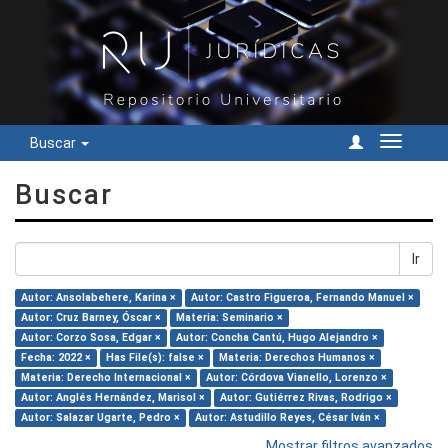
Buscar
Cambiar
navegac
Buscar
Ir
Autor: Ansolabehere, Karina ×
Autor: Castro Figueroa, Fernando Manuel ×
Autor: Cruz Barney, Óscar ×
Materia: Seminario ×
Autor: Corzo Sosa, Edgar ×
Autor: Concha Cantú, Hugo Alejandro ×
Fecha: 2022 ×
Has File(s): false ×
Materia: Derechos Humanos ×
Materia: Derecho Internacional ×
Autor: Córdova Vianello, Lorenzo ×
Autor: Anglés Hernández, Marisol ×
Autor: Gutiérrez Rivas, Rodrigo ×
Autor: Salazar Ugarte, Pedro ×
Autor: Astudillo Reyes, César Iván ×
Mostrar filtros avanzados