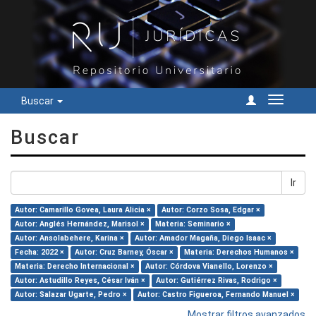
Buscar
Cambiar
navegac
Buscar
Ir
Autor: Camarillo Govea, Laura Alicia ×
Autor: Corzo Sosa, Edgar ×
Autor: Anglés Hernández, Marisol ×
Materia: Seminario ×
Autor: Ansolabehere, Karina ×
Autor: Amador Magaña, Diego Isaac ×
Fecha: 2022 ×
Autor: Cruz Barney, Óscar ×
Materia: Derechos Humanos ×
Materia: Derecho Internacional ×
Autor: Córdova Vianello, Lorenzo ×
Autor: Astudillo Reyes, César Iván ×
Autor: Gutiérrez Rivas, Rodrigo ×
Autor: Salazar Ugarte, Pedro ×
Autor: Castro Figueroa, Fernando Manuel ×
Mostrar filtros avanzados