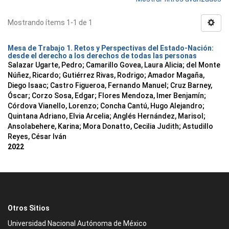
Mostrando ítems 1-1 de 1
Mesa de Trabajo 1. Retos y Perspectivas del Estado-Nación:
desde el derecho a los derechos de todas las personas
Salazar Ugarte, Pedro
;
Camarillo Govea, Laura Alicia
;
del Monte
Núñez, Ricardo
;
Gutiérrez Rivas, Rodrigo
;
Amador Magaña,
Diego Isaac
;
Castro Figueroa, Fernando Manuel
;
Cruz Barney,
Óscar
;
Corzo Sosa, Edgar
;
Flores Mendoza, Imer Benjamín
;
Córdova Vianello, Lorenzo
;
Concha Cantú, Hugo Alejandro
;
Quintana Adriano, Elvia Arcelia
;
Anglés Hernández, Marisol
;
Ansolabehere, Karina
;
Mora Donatto, Cecilia Judith
;
Astudillo
Reyes, César Iván
2022
Otros Sitios
Universidad Nacional Autónoma de México