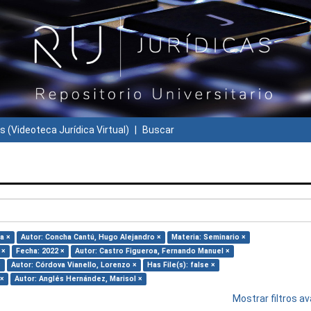
s (Videoteca Jurídica Virtual)
Buscar
a ×
Autor: Concha Cantú, Hugo Alejandro ×
Materia: Seminario ×
 ×
Fecha: 2022 ×
Autor: Castro Figueroa, Fernando Manuel ×
×
Autor: Córdova Vianello, Lorenzo ×
Has File(s): false ×
 ×
Autor: Anglés Hernández, Marisol ×
Mostrar filtros 