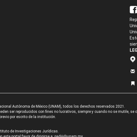
Rep
Uni
Uni
Est
sie
LEG
acional Autónoma de México (UNAM), todos los derechos reservados 2021.
den ser reproducidos con fines no lucrativos, siempre y cuando no se mutile, se cit
revio por escrito de la institución.
tituto de Investigaciones Jurídicas.
 este portal favor de dirigirse a:
padiij@unam.mx