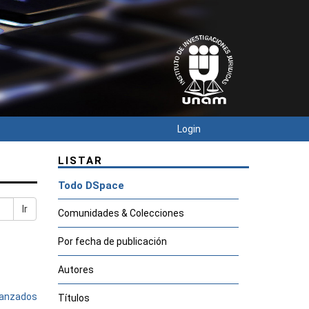
Login
LISTAR
Todo DSpace
Ir
Comunidades & Colecciones
Por fecha de publicación
Autores
avanzados
Títulos