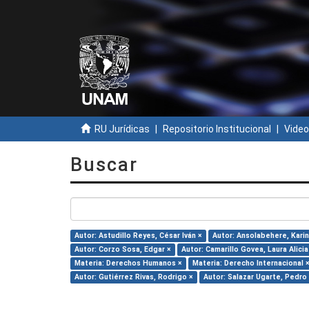
RU Jurídicas
Repositorio Institucional
Video
Buscar
Autor: Astudillo Reyes, César Iván ×
Autor: Ansolabehere, Karin
Autor: Corzo Sosa, Edgar ×
Autor: Camarillo Govea, Laura Alicia
Materia: Derechos Humanos ×
Materia: Derecho Internacional 
Autor: Gutiérrez Rivas, Rodrigo ×
Autor: Salazar Ugarte, Pedro