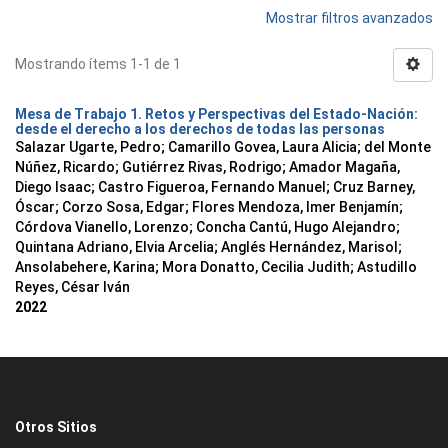
Mostrar filtros avanzados
Mostrando ítems 1-1 de 1
Mesa de Trabajo 1. Retos y Perspectivas del Estado-Nación:
desde el derecho a los derechos de todas las personas
Salazar Ugarte, Pedro
;
Camarillo Govea, Laura Alicia
;
del Monte
Núñez, Ricardo
;
Gutiérrez Rivas, Rodrigo
;
Amador Magaña,
Diego Isaac
;
Castro Figueroa, Fernando Manuel
;
Cruz Barney,
Óscar
;
Corzo Sosa, Edgar
;
Flores Mendoza, Imer Benjamín
;
Córdova Vianello, Lorenzo
;
Concha Cantú, Hugo Alejandro
;
Quintana Adriano, Elvia Arcelia
;
Anglés Hernández, Marisol
;
Ansolabehere, Karina
;
Mora Donatto, Cecilia Judith
;
Astudillo
Reyes, César Iván
2022
Otros Sitios