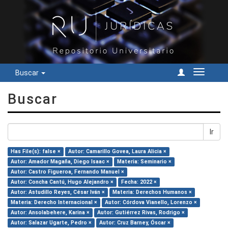
Buscar
Cambiar
navegac
Buscar
Ir
Has File(s): false ×
Autor: Camarillo Govea, Laura Alicia ×
Autor: Amador Magaña, Diego Isaac ×
Materia: Seminario ×
Autor: Castro Figueroa, Fernando Manuel ×
Autor: Concha Cantú, Hugo Alejandro ×
Fecha: 2022 ×
Autor: Astudillo Reyes, César Iván ×
Materia: Derechos Humanos ×
Materia: Derecho Internacional ×
Autor: Córdova Vianello, Lorenzo ×
Autor: Ansolabehere, Karina ×
Autor: Gutiérrez Rivas, Rodrigo ×
Autor: Salazar Ugarte, Pedro ×
Autor: Cruz Barney, Óscar ×