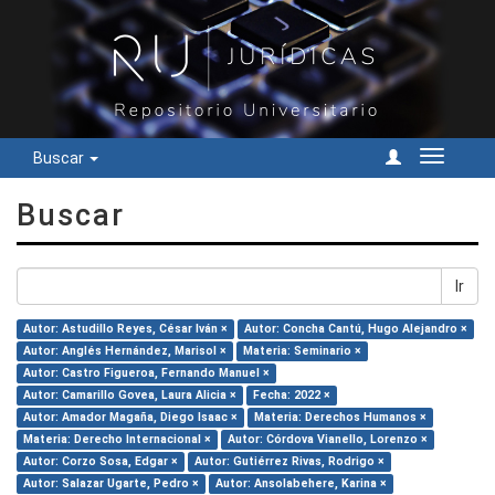
Buscar
Cambiar
navegac
Buscar
Ir
Autor: Astudillo Reyes, César Iván ×
Autor: Concha Cantú, Hugo Alejandro ×
Autor: Anglés Hernández, Marisol ×
Materia: Seminario ×
Autor: Castro Figueroa, Fernando Manuel ×
Autor: Camarillo Govea, Laura Alicia ×
Fecha: 2022 ×
Autor: Amador Magaña, Diego Isaac ×
Materia: Derechos Humanos ×
Materia: Derecho Internacional ×
Autor: Córdova Vianello, Lorenzo ×
Autor: Corzo Sosa, Edgar ×
Autor: Gutiérrez Rivas, Rodrigo ×
Autor: Salazar Ugarte, Pedro ×
Autor: Ansolabehere, Karina ×