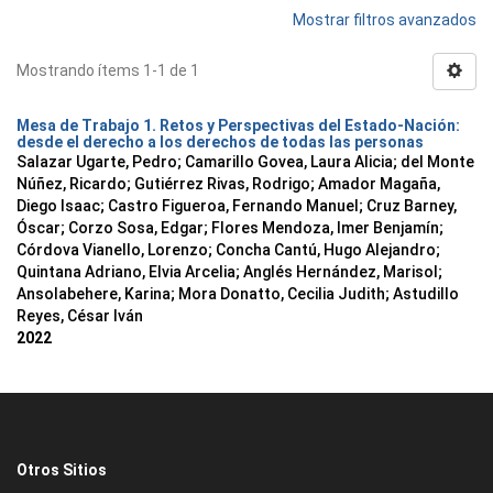
Mostrar filtros avanzados
Mostrando ítems 1-1 de 1
Mesa de Trabajo 1. Retos y Perspectivas del Estado-Nación:
desde el derecho a los derechos de todas las personas
Salazar Ugarte, Pedro
;
Camarillo Govea, Laura Alicia
;
del Monte
Núñez, Ricardo
;
Gutiérrez Rivas, Rodrigo
;
Amador Magaña,
Diego Isaac
;
Castro Figueroa, Fernando Manuel
;
Cruz Barney,
Óscar
;
Corzo Sosa, Edgar
;
Flores Mendoza, Imer Benjamín
;
Córdova Vianello, Lorenzo
;
Concha Cantú, Hugo Alejandro
;
Quintana Adriano, Elvia Arcelia
;
Anglés Hernández, Marisol
;
Ansolabehere, Karina
;
Mora Donatto, Cecilia Judith
;
Astudillo
Reyes, César Iván
2022
Otros Sitios