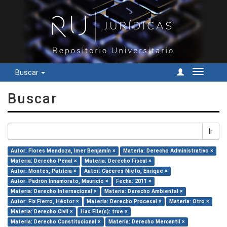
Buscar
Cambiar
navegac
Buscar
Ir
Autor: Flores Mendoza, Imer Benjamín ×
Materia: Derecho Administrativo ×
Materia: Derecho Penal ×
Materia: Derecho Fiscal ×
Autor: Montes, Patricia ×
Autor: Cáceres Nieto, Enrique ×
Autor: Padrón Innamorato, Mauricio ×
Fecha: 2011 ×
Materia: Derecho Internacional ×
Materia: Derecho Ambiental ×
Autor: Fix Fierro, Héctor ×
Materia: Derecho Procesal ×
Materia: Otro ×
Materia: Derecho Civil ×
Has File(s): true ×
Materia: Derecho Constitucional ×
Materia: Derecho Mercantil ×