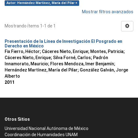
Autor: Hernández Martínez, María del Pilar ×
Mostrar filtros avanzados
Mostrando ítems 1-1 de 1
Presentación de la Línea de Investigación El Posgrado en
Derecho en México
Fix Fierro, Héctor
;
Cáceres Nieto, Enrique
;
Montes, Patricia
;
Cáceres Nieto, Enrique
;
Silva Forné, Carlos
;
Padrón
Innamorato, Mauricio
;
Flores Mendoza, Imer Benjamín
;
Hernández Martínez, María del Pilar
;
González Galván, Jorge
Alberto
2011
Otros Sitios
Universidad Nacional Autónoma de México
Coordinación de Humanidades UNAM