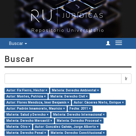
Buscar
Cambiar
navegac
Buscar
Ir
Autor: Fix Fierro, Héctor ×
Materia: Derecho Ambiental ×
Autor: Montes, Patricia ×
Materia: Derecho Civil ×
Autor: Flores Mendoza, Imer Benjamín ×
Autor: Cáceres Nieto, Enrique ×
Autor: Padrón Innamorato, Mauricio ×
Fecha: 2011 ×
Materia: Salud y Derecho ×
Materia: Derecho Internacional ×
Materia: Derecho Mercantil ×
Materia: Derecho Procesal ×
Materia: Otro ×
Autor: González Galván, Jorge Alberto ×
Materia: Derecho Penal ×
Materia: Derecho Constitucional ×