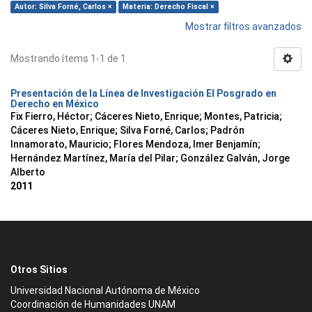
Autor: Silva Forné, Carlos ×
Materia: Derecho Fiscal ×
Mostrar filtros avanzados
Mostrando ítems 1-1 de 1
Presentación de la Línea de Investigación El Posgrado en
Derecho en México
Fix Fierro, Héctor
;
Cáceres Nieto, Enrique
;
Montes, Patricia
;
Cáceres Nieto, Enrique
;
Silva Forné, Carlos
;
Padrón
Innamorato, Mauricio
;
Flores Mendoza, Imer Benjamín
;
Hernández Martínez, María del Pilar
;
González Galván, Jorge
Alberto
2011
Otros Sitios
Universidad Nacional Autónoma de México
Coordinación de Humanidades UNAM