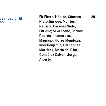
Fix Fierro, Héctor
;
Cáceres
2011
nvestigación El
Nieto, Enrique
;
Montes,
ico
Patricia
;
Cáceres Nieto,
Enrique
;
Silva Forné, Carlos
;
Padrón Innamorato,
Mauricio
;
Flores Mendoza,
Imer Benjamín
;
Hernández
Martínez, María del Pilar
;
González Galván, Jorge
Alberto