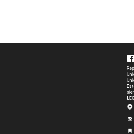
Rep
Uni
Uni
Est
sie
LEG