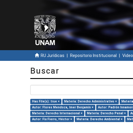
RU Jurídicas
Repositorio Institucional
Video
Buscar
Has File(s): true ×
Materia: Derecho Administrativo ×
Materia
Autor: Flores Mendoza, Imer Benjamín ×
Autor: Padrón Innamora
Materia: Derecho Internacional ×
Materia: Derecho Penal ×
A
Autor: Fix Fierro, Héctor ×
Materia: Derecho Ambiental ×
Mat