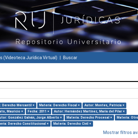
s (Videoteca Jurídica Virtual)
Buscar
: Derecho Mercantil ×
Materia: Derecho Fiscal ×
Autor: Montes, Patricia ×
to, Mauricio ×
Fecha: 2011 ×
Autor: Hernández Martínez, María del Pilar ×
utor: González Galván, Jorge Alberto ×
Materia: Derecho Procesal ×
Materia: Otro
eria: Derecho Constitucional ×
Materia: Derecho Civil ×
Mostrar filtros 