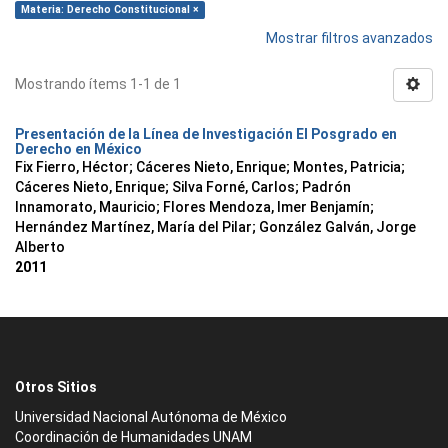
Materia: Derecho Constitucional ×
Mostrar filtros avanzados
Mostrando ítems 1-1 de 1
Presentación de la Línea de Investigación El Posgrado en
Derecho en México
Fix Fierro, Héctor
;
Cáceres Nieto, Enrique
;
Montes, Patricia
;
Cáceres Nieto, Enrique
;
Silva Forné, Carlos
;
Padrón
Innamorato, Mauricio
;
Flores Mendoza, Imer Benjamín
;
Hernández Martínez, María del Pilar
;
González Galván, Jorge
Alberto
2011
Otros Sitios
Universidad Nacional Autónoma de México
Coordinación de Humanidades UNAM