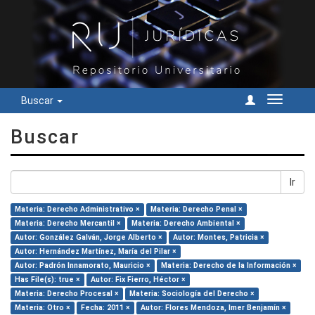
Buscar
Cambiar
navegac
Buscar
Ir
Materia: Derecho Administrativo ×
Materia: Derecho Penal ×
Materia: Derecho Mercantil ×
Materia: Derecho Ambiental ×
Autor: González Galván, Jorge Alberto ×
Autor: Montes, Patricia ×
Autor: Hernández Martínez, María del Pilar ×
Autor: Padrón Innamorato, Mauricio ×
Materia: Derecho de la Información ×
Has File(s): true ×
Autor: Fix Fierro, Héctor ×
Materia: Derecho Procesal ×
Materia: Sociología del Derecho ×
Materia: Otro ×
Fecha: 2011 ×
Autor: Flores Mendoza, Imer Benjamín ×