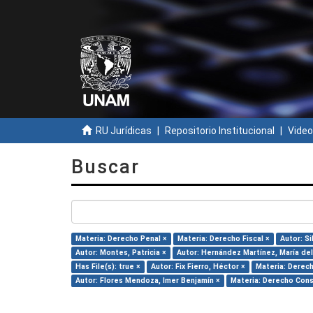
RU Jurídicas
Repositorio Institucional
Video
Buscar
Materia: Derecho Penal ×
Materia: Derecho Fiscal ×
Autor: Si
Autor: Montes, Patricia ×
Autor: Hernández Martínez, María del 
Has File(s): true ×
Autor: Fix Fierro, Héctor ×
Materia: Derec
Autor: Flores Mendoza, Imer Benjamín ×
Materia: Derecho Cons