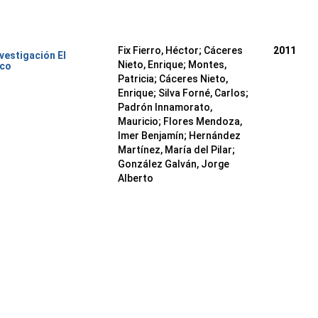
Fix Fierro, Héctor
;
Cáceres
2011
nvestigación El
Nieto, Enrique
;
Montes,
ico
Patricia
;
Cáceres Nieto,
Enrique
;
Silva Forné, Carlos
;
Padrón Innamorato,
Mauricio
;
Flores Mendoza,
Imer Benjamín
;
Hernández
Martínez, María del Pilar
;
González Galván, Jorge
Alberto