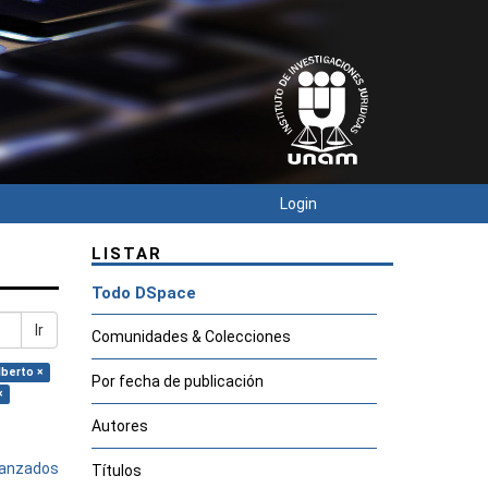
Login
LISTAR
Todo DSpace
Ir
Comunidades & Colecciones
lberto ×
Por fecha de publicación
×
Autores
avanzados
Títulos