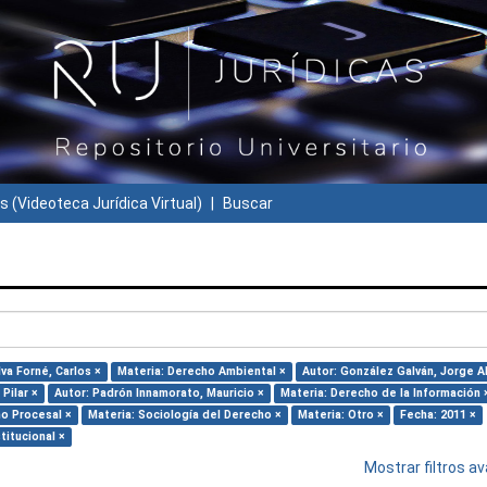
s (Videoteca Jurídica Virtual)
Buscar
lva Forné, Carlos ×
Materia: Derecho Ambiental ×
Autor: González Galván, Jorge A
Pilar ×
Autor: Padrón Innamorato, Mauricio ×
Materia: Derecho de la Información 
ho Procesal ×
Materia: Sociología del Derecho ×
Materia: Otro ×
Fecha: 2011 ×
titucional ×
Mostrar filtros 