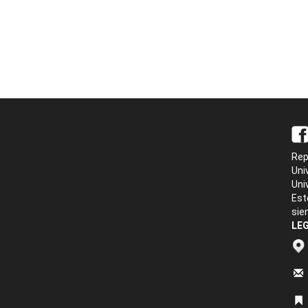
Rep
Uni
Uni
Est
sie
LEG